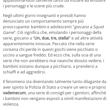
appassionandosi talmente tanto da iniziare ad emulare
i personaggi e le scene più crude.
Negli ultimi giorni insegnanti e presidi hanno
denunciato un comportamento sempre più
preoccupante: bambini e adolescenti “
giocano a Squid
Game
”. Ciò significa che, emulando i personaggi della
serie, giocano a “
Un, due, tre, stella!
” e ad altre attività
apparentemente innocue. Peccato che nella serie
coreana chi perde in questi giochi viene picchiato o
ucciso a sangue freddo. Ed ecco che, sulla scia di una
serie che non avrebbero mai neanche dovuto vedere, i
bambini iniziano dunque a picchiarsi, a prendersi a
schiaffi e ad aggredirsi.
Il fenomeno sta diventando talmente tanto dilagante da
aver spinto la Polizia di Stato a creare un vero e proprio
vademecum
, una serie di consigli per i genitori, affinché
i bambini non vengano esposti a simili manifestazioni di
violenza.