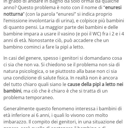
in grado di andare in bagno da solo ormai da qualche
anno? Questo problema è noto con il nome di “
enuresi
notturna
” (con la parola “enuresi” si indica proprio
l’emissione involontaria di urina), e colpisce più bambini
di quanto pensi. La maggior parte dei bambini e delle
bambine impara a usare il vasino (e poi il WC) fra i 2 e i 4
anni di età. Nonostante ciò, può accadere che un
bambino cominci a fare la pipì a letto.
In casi del genere, spesso i genitori si domandano cosa
ci sia che non va. Si chiedono se il problema non sia di
natura psicologica, o se piuttosto alla base non ci sia
una condizione di salute fisica. In realtà non è ancora
del tutto chiaro quali siano le
cause della pipì a letto nei
bambini
, ma ciò che è chiaro è che si tratta di un
problema temporaneo.
Generalmente questo fenomeno interessa i bambini di
età inferiore ai 6 anni, i quali lo vivono con molto
imbarazzo. Il compito dei genitori, in una situazione del