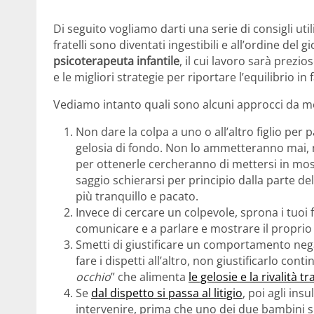
Di seguito vogliamo darti una serie di consigli utili
fratelli sono diventati ingestibili e all’ordine del 
psicoterapeuta infantile
, il cui lavoro sarà prezi
e le migliori strategie per riportare l’equilibrio in 
Vediamo intanto quali sono alcuni approcci da me
Non dare la colpa a uno o all’altro figlio per 
gelosia di fondo. Non lo ammetteranno mai, ma 
per ottenerle cercheranno di mettersi in mos
saggio schierarsi per principio dalla parte 
più tranquillo e pacato.
Invece di cercare un colpevole, sprona i tuoi fi
comunicare e a parlare e mostrare il proprio 
Smetti di giustificare un comportamento negat
fare i dispetti all’altro, non giustificarlo co
occhio
” che alimenta
le gelosie e la rivalità tra
Se
dal dispetto si passa al litigio
, poi agli ins
intervenire, prima che uno dei due bambini s