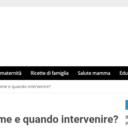
 maternità
Ricette di famiglia
Salute mamma
Edu
: come e quando intervenire?
come e quando intervenire?
B
p