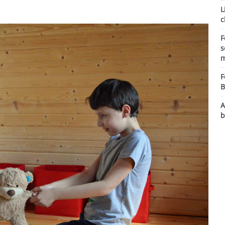
L
c
F
s
m
F
B
A
b