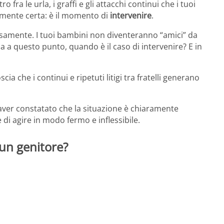
 fra le urla, i graffi e gli attacchi continui che i tuoi
ramente certa: è il momento di
intervenire
.
osamente. I tuoi bambini non diventeranno “amici” da
a a questo punto, quando è il caso di intervenire? E in
cia che i continui e ripetuti litigi tra fratelli generano
aver constatato che la situazione è chiaramente
e di agire in modo fermo e inflessibile.
e un genitore?