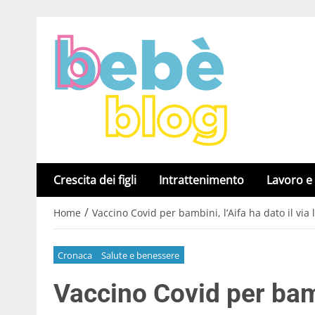
Crescita dei figli
Intrattenimento
Lavoro e
/
Home
Vaccino Covid per bambini, l’Aifa ha dato il via 
Cronaca
Salute e benessere
Vaccino Covid per bambi