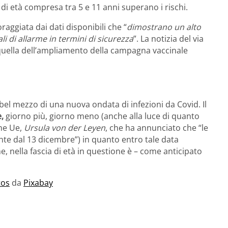
i età compresa tra 5 e 11 anni superano i rischi.
oraggiata dai dati disponibili che “
dimostrano un alto
li di allarme in termini di sicurezza
”. La notizia del via
 quella dell’ampliamento della campagna vaccinale
el bel mezzo di una nuova ondata di infezioni da Covid. Il
e,
giorno più, giorno meno (anche alla luce di quanto
one Ue,
Ursula von der Leyen
, che ha annunciato che “le
nte dal 13 dicembre”) in quanto entro tale data
e, nella fascia di età in questione è – come anticipato
tos
da
Pixabay