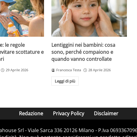
e: le regole
Lentiggini nei bambini: cosa
evitare scottature e
sono, perché compaiono e
ri
quando vanno controllate
29 Aprile 2026
Francesca Testa
28 Aprile 2026
Leggi di più
Redazione
Privacy Policy
Disclaimer
house Srl - Viale Sarca 336 20126 Milano - P.Iva 06933670967