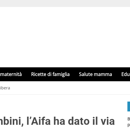
 maternità
Ricette di famiglia
Salute mamma
Edu
libera
ni, l’Aifa ha dato il via
B
p