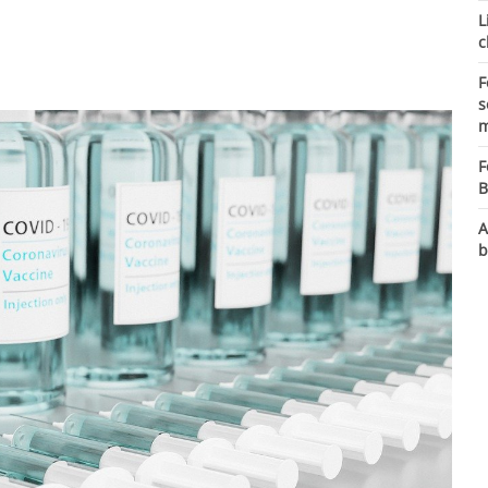
L
c
F
s
m
F
B
A
b