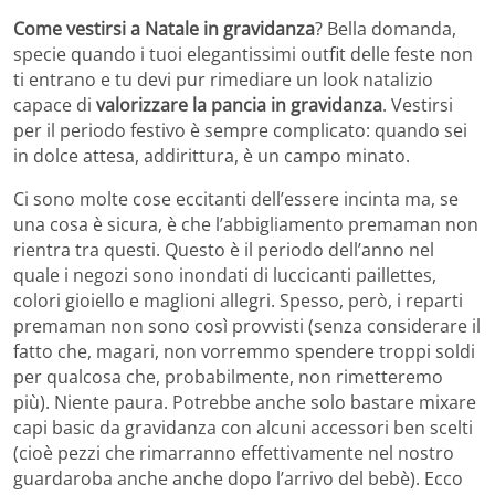
Come vestirsi a Natale in gravidanza
? Bella domanda,
specie quando i tuoi elegantissimi outfit delle feste non
ti entrano e tu devi pur rimediare un look natalizio
capace di
valorizzare la pancia in gravidanza
. Vestirsi
per il periodo festivo è sempre complicato: quando sei
in dolce attesa, addirittura, è un campo minato.
Ci sono molte cose eccitanti dell’essere incinta ma, se
una cosa è sicura, è che l’abbigliamento premaman non
rientra tra questi. Questo è il periodo dell’anno nel
quale i negozi sono inondati di luccicanti paillettes,
colori gioiello e maglioni allegri. Spesso, però, i reparti
premaman non sono così provvisti (senza considerare il
fatto che, magari, non vorremmo spendere troppi soldi
per qualcosa che, probabilmente, non rimetteremo
più). Niente paura. Potrebbe anche solo bastare mixare
capi basic da gravidanza con alcuni accessori ben scelti
(cioè pezzi che rimarranno effettivamente nel nostro
guardaroba anche anche dopo l’arrivo del bebè). Ecco