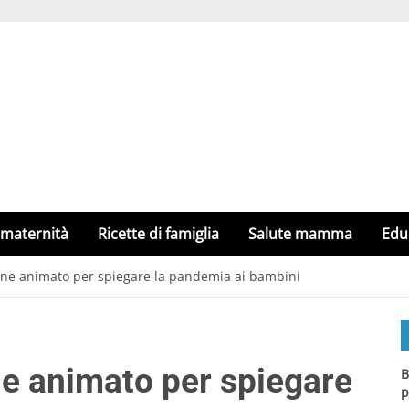
 maternità
Ricette di famiglia
Salute mamma
Edu
tone animato per spiegare la pandemia ai bambini
ne animato per spiegare
B
p