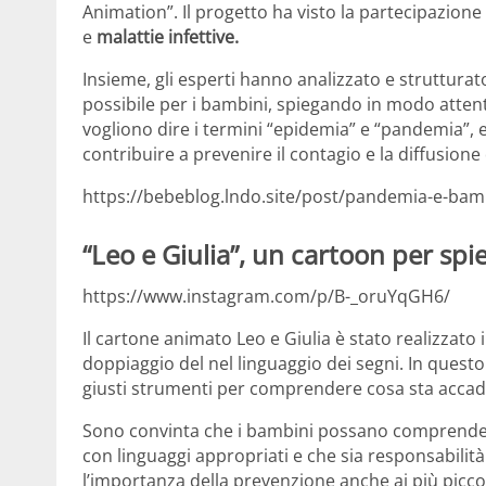
Animation”. Il progetto ha visto la partecipazione
e
malattie infettive.
Insieme, gli esperti hanno analizzato e strutturato
possibile per i bambini, spiegando in modo atten
vogliono dire i termini “epidemia” e “pandemia”, 
contribuire a prevenire il contagio e la diffusione 
https://bebeblog.lndo.site/post/pandemia-e-ba
“Leo e Giulia”, un cartoon per sp
https://www.instagram.com/p/B-_oruYqGH6/
Il cartone animato Leo e Giulia è stato realizzato i
doppiaggio del nel linguaggio dei segni. In ques
giusti strumenti per comprendere cosa sta acc
Sono convinta che i bambini possano comprendere 
con linguaggi appropriati e che sia responsabilità 
l’importanza della prevenzione anche ai più piccol