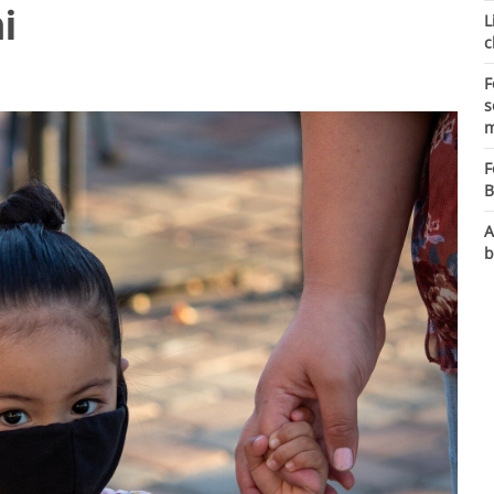
i
L
c
F
s
m
F
B
A
b