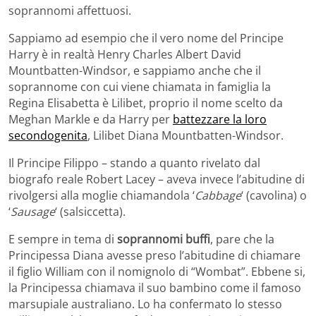
soprannomi affettuosi.
Sappiamo ad esempio che il vero nome del Principe
Harry è in realtà Henry Charles Albert David
Mountbatten-Windsor, e sappiamo anche che il
soprannome con cui viene chiamata in famiglia la
Regina Elisabetta è Lilibet, proprio il nome scelto da
Meghan Markle e da Harry per
battezzare la loro
secondogenita
, Lilibet Diana Mountbatten-Windsor.
Il Principe Filippo – stando a quanto rivelato dal
biografo reale Robert Lacey – aveva invece l’abitudine di
rivolgersi alla moglie chiamandola ‘
Cabbage
‘ (cavolina) o
‘
Sausage
‘ (salsiccetta).
E sempre in tema di
soprannomi buffi
, pare che la
Principessa Diana avesse preso l’abitudine di chiamare
il figlio William con il nomignolo di “Wombat”. Ebbene si,
la Principessa chiamava il suo bambino come il famoso
marsupiale australiano. Lo ha confermato lo stesso