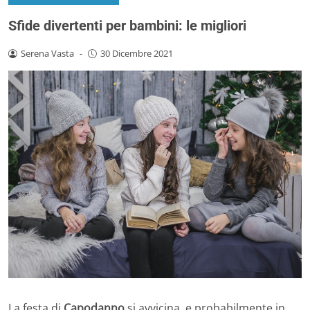
Sfide divertenti per bambini: le migliori
Serena Vasta
-
30 Dicembre 2021
La festa di
Capodanno
si avvicina, e probabilmente in