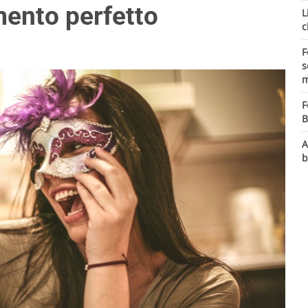
mento perfetto
L
c
F
s
m
F
B
A
b