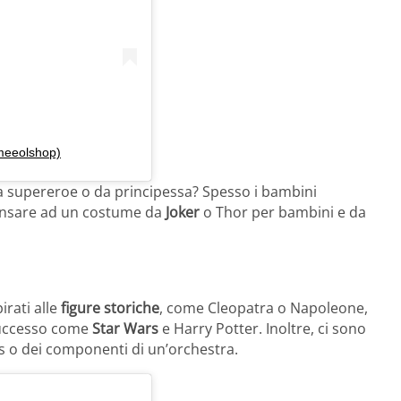
smeeolshop)
 da supereroe o da principessa? Spesso i bambini
pensare ad un costume da
Joker
o Thor per bambini e da
pirati alle
figure storiche
, come Cleopatra o Napoleone,
 successo come
Star Wars
e Harry Potter. Inoltre, ci sono
es o dei componenti di un’orchestra.