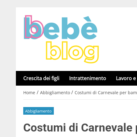
Crescita dei figli
Intrattenimento
Lavoro e
/
/
Home
Abbigliamento
Costumi di Carnevale per bambi
Abbigliamento
Costumi di Carnevale p