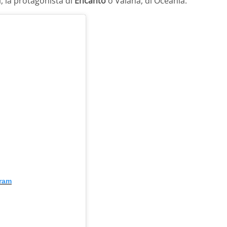
, la protagonista di
Encanto
o Vaiana, di Oceania.
gram