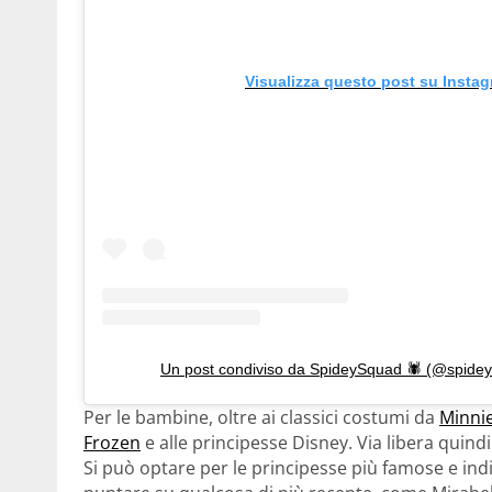
Visualizza questo post su Insta
Un post condiviso da SpideySquad 🕷 (@spid
Per le bambine, oltre ai classici costumi da
Minni
Frozen
e alle principesse Disney. Via libera quindi 
Si può optare per le principesse più famose e in