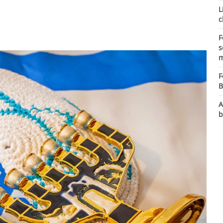
L
c
F
s
m
F
B
A
b