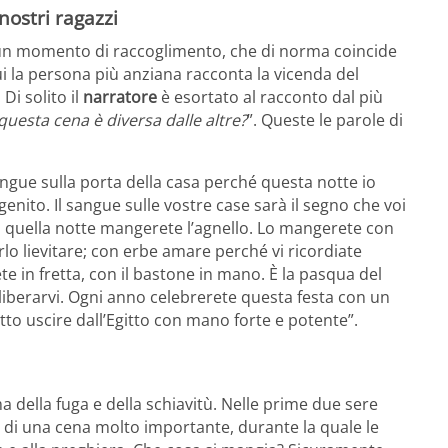
nostri ragazzi
 un momento di raccoglimento, che di norma coincide
i la persona più anziana racconta la vicenda del
 Di solito il
narratore
è esortato al racconto dal più
uesta cena è diversa dalle altre?
”. Queste le parole di
angue sulla porta della casa perché questa notte io
enito. Il sangue sulle vostre case sarà il segno che voi
In quella notte mangerete l’agnello. Lo mangerete con
lo lievitare; con erbe amare perché vi ricordiate
te in fretta, con il bastone in mano. È la pasqua del
 liberarvi. Ogni anno celebrerete questa festa con un
tto uscire dall’Egitto con mano forte e potente”.
ma della fuga e della schiavitù. Nelle prime due sere
a di una cena
molto importante, durante la quale le