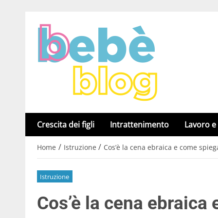
Crescita dei figli
Intrattenimento
Lavoro e
/
/
Home
Istruzione
Cos’è la cena ebraica e come spiega
Istruzione
Cos’è la cena ebraica 