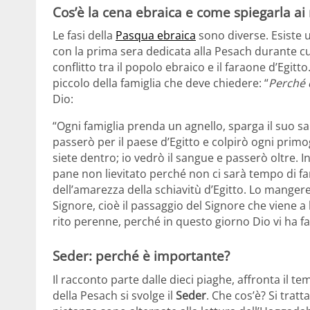
Cos’è la cena ebraica e come spiegarla ai 
Le fasi della
Pasqua ebraica
sono diverse. Esiste
con la prima sera dedicata alla Pesach durante cu
conflitto tra il popolo ebraico e il faraone d’Egitto.
piccolo della famiglia che deve chiedere: “
Perché q
Dio:
“Ogni famiglia prenda un agnello, sparga il suo s
passerò per il paese d’Egitto e colpirò ogni primog
siete dentro; io vedrò il sangue e passerò oltre. 
pane non lievitato perché non ci sarà tempo di far
dell’amarezza della schiavitù d’Egitto. Lo mangere
Signore, cioè il passaggio del Signore che viene a
rito perenne, perché in questo giorno Dio vi ha fa
Seder: perché è importante?
Il racconto parte dalle dieci piaghe, affronta il te
della Pesach si svolge il
Seder
. Che cos’è? Si tratt