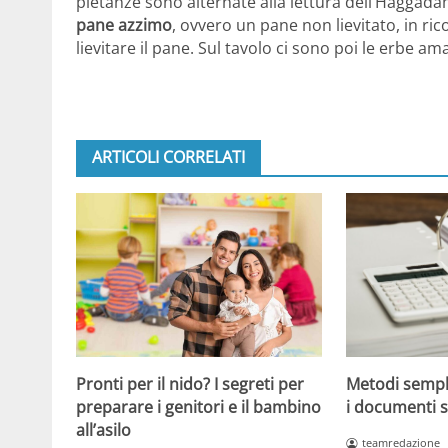
pietanze sono alternate alla lettura dell’Haggada
pane azzimo
, ovvero un pane non lievitato, in ri
lievitare il pane. Sul tavolo ci sono poi le erbe a
ARTICOLI CORRELATI
Metodi sempl
Pronti per il nido? I segreti per
i documenti s
preparare i genitori e il bambino
all’asilo
teamredazione