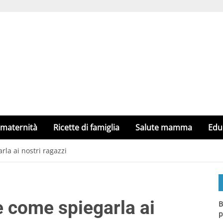
 maternità
Ricette di famiglia
Salute mamma
Edu
rla ai nostri ragazzi
e come spiegarla ai
B
p