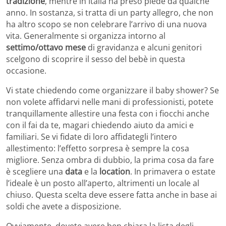
tradizione
, mentre in Italia ha preso piede da qualche
anno. In sostanza, si tratta di un party allegro, che non
ha altro scopo se non celebrare l’arrivo di una nuova
vita. Generalmente si organizza intorno al
settimo/ottavo mese
di gravidanza e alcuni genitori
scelgono di scoprire il sesso del bebè in questa
occasione.
Vi state chiedendo come organizzare il baby shower? Se
non volete affidarvi nelle mani di professionisti, potete
tranquillamente allestire una festa con i fiocchi anche
con il fai da te, magari chiedendo aiuto da amici e
familiari. Se vi fidate di loro affidategli l’intero
allestimento: l’effetto sorpresa è sempre la cosa
migliore. Senza ombra di dubbio, la prima cosa da fare
è scegliere una
data
e la
location
. In primavera o estate
l’ideale è un posto all’aperto, altrimenti un locale al
chiuso. Questa scelta deve essere fatta anche in base ai
soldi che avete a disposizione.
Ovviamente, dovete avere ben chiara la lista degli