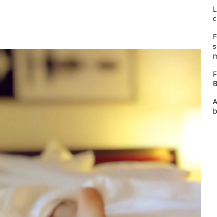
L
c
F
s
m
F
B
A
b