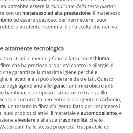
neo potrebbe essere la
“sindrome della testa piatta”
,
uta con un
materasso ad alta prestazione
. Il materasso
ambino
ed essere spazioso, per permettere i suoi
rebbero incidenti. Insomma: è una scelta che non va
e altamente tecnologica
uattro strati in memory foam e fatto con
schiuma
ibre che ha preziose proprietà contro le allergie. Il
d che garantisce la massima igiene perché è
lie, è lavabile e si può sfoderare da tre lati. Questo
cui degli
agenti anti-allergenici, anti-microbici e anti-
uo bambino, e un riposo ristoratore e tranquilllo.
 viscosa e con un’alta percentuale di argento e carbonio,
afe
, un tessuto in fibra d’argento fatto per respingere i
ai suoi probiotici attivi. Il materiale è
automodellante
, e
razione
alveolare
e alla sua
traspirabilità
, che lo
aterfoam ha le stesse proprietà: traspirabile ed