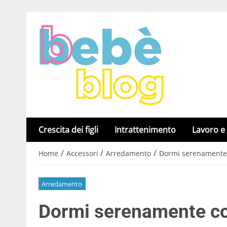
Crescita dei figli
Intrattenimento
Lavoro e
/
/
/
Home
Accessori
Arredamento
Dormi serenamente co
Arredamento
Dormi serenamente con