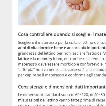
Cosa controllare quando si sceglie il mat
Scegliere il materasso per la culla o lettino del
anni di vita dormire bene è ancora più important
grandezza del lettino per non lasciare fastidiosi
v
lattice
e la
memory foam
, entrambe resistenti, tr
materasso deve essere morbido e confortevole, 
“affonda” non va bene. La
sicurezza
è la cosa più
per capire se il materasso è conforme agli stand
Consistenza e dimensioni: dati important
Le dimensioni standard sono di 60×120, di 40×80 
misurazioni del lettino
vanno fatte prima di recars
spazi o che il materasso esca fuori e sia instabile