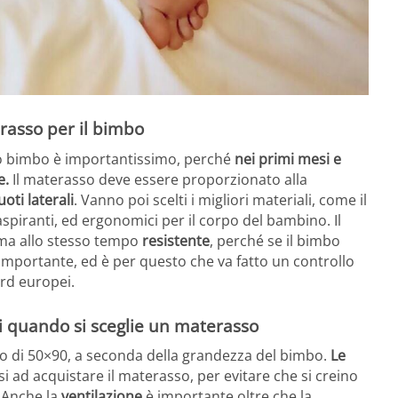
erasso per il bimbo
 tuo bimbo è importantissimo, perché
nei primi mesi e
e.
Il materasso deve essere proporzionato alla
uoti laterali
. Vanno poi scelti i migliori materiali, come il
aspiranti, ed ergonomici per il corpo del bambino. Il
ma allo stesso tempo
resistente
, perché se il bimbo
 importante, ed è per questo che va fatto un controllo
ard europei.
i quando si sceglie un materasso
o di 50×90, a seconda della grandezza del bimbo.
Le
i ad acquistare il materasso, per evitare che si creino
. Anche la
ventilazione
è importante oltre che la