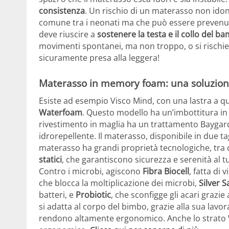
consistenza
. Un rischio di un materasso non ido
comune tra i neonati ma che può essere preven
deve riuscire a
sostenere la testa e il collo del b
movimenti spontanei, ma non troppo, o si rischie
sicuramente presa alla leggera!
Materasso in memory foam: una soluzion
Esiste ad esempio Visco Mind, con una lastra a q
Waterfoam
. Questo modello ha un’imbottitura in f
rivestimento in maglia ha un trattamento Baygar
idrorepellente. Il materasso, disponibile in due tag
materasso ha grandi proprietà tecnologiche, tra 
statici
, che garantiscono sicurezza e serenità al t
Contro i microbi, agiscono
Fibra Biocell
, fatta di
che blocca la moltiplicazione dei microbi,
Silver S
batteri, e
Probiotic
, che sconfigge gli acari grazie 
si adatta al corpo del bimbo, grazie alla sua lavo
rendono altamente ergonomico. Anche lo strato W