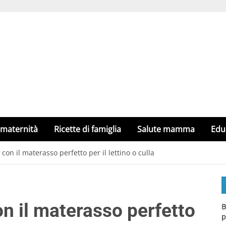
 maternità
Ricette di famiglia
Salute mamma
Edu
n il materasso perfetto per il lettino o culla
 il materasso perfetto
B
p