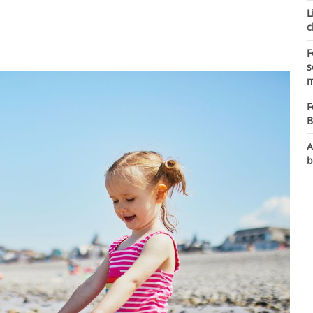
L
c
F
s
m
F
B
A
b