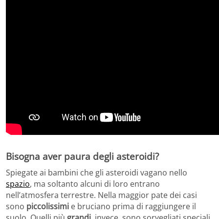
Bisogna aver paura degli asteroidi?
Spiegate ai bambini che gli asteroidi vagano nello
spazio
, ma soltanto alcuni di loro entrano
nell’atmosfera terrestre. Nella maggior pate dei casi
sono
piccolissimi
e bruciano prima di raggiungere il
suolo. Quelli più
grandi
, invece, sono sorvegliati speciali.