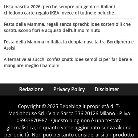
Lista nascita 2026: perché sempre più genitori italiani
chiedono carte regalo IKEA invece di tutine e peluche
Festa della Mamma, regali senza sprechi: idee sostenibili che
sostituiscono fiori e acquisti dell’ultimo minuto
Festa della Mamma in Italia, la doppia nascita tra Bordighera e
Assisi
Alternative ai succhi confezionati: idee semplici per far bere e
mangiare meglio i bambini
Redazione
Privacy Policy
Disclaimer
Copyright © 2025 Bebeblog.it proprietà di T-
Mediahouse Srl - Viale Sarca 336 20126 Milano - P.Iva
06933670967 - Questo blog non è una testata
giornalistica, in quanto viene aggiornato senza alcuna
periodicità. Non può pertanto considerarsi un prodotto