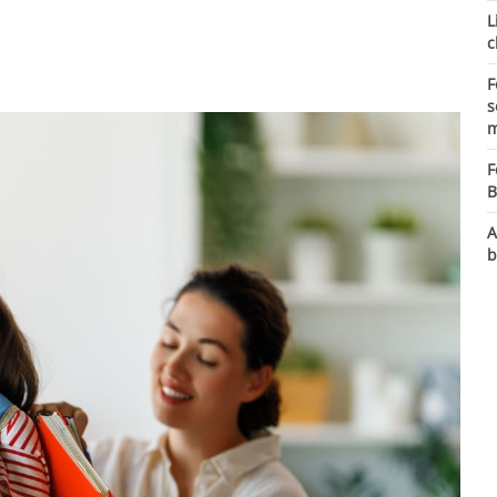
L
c
F
s
m
F
B
A
b