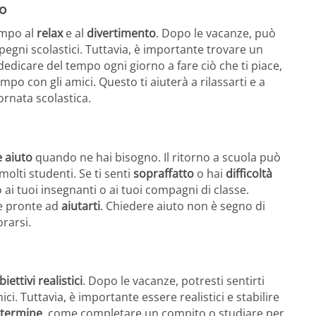
o
tempo al
relax
e al
divertimento
. Dopo le vacanze, può
mpegni scolastici. Tuttavia, è importante trovare un
 dedicare del tempo ogni giorno a fare ciò che ti piace,
po con gli amici. Questo ti aiuterà a rilassarti e a
iornata scolastica.
 aiuto
quando ne hai bisogno. Il ritorno a scuola può
lti studenti. Se ti senti
sopraffatto
o hai
difficoltà
ai tuoi insegnanti o ai tuoi compagni di classe.
ne pronte ad
aiutarti
. Chiedere aiuto non è segno di
orarsi.
biettivi realistici
. Dopo le vacanze, potresti sentirti
. Tuttavia, è importante essere realistici e stabilire
 termine
, come completare un compito o studiare per