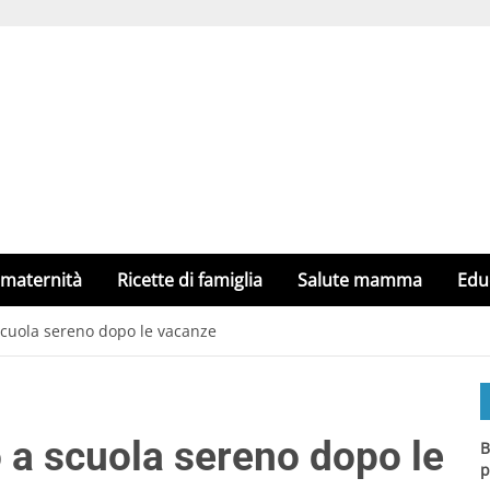
 maternità
Ricette di famiglia
Salute mamma
Edu
 scuola sereno dopo le vacanze
o a scuola sereno dopo le
B
p