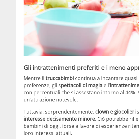
Gli intrattenimenti preferiti e i meno app
Mentre il
truccabimbi
continua a incantare quasi la
preferenze, gli s
pettacoli di magia
e l’
intrattenim
con percentuali che si assestano intorno al 44%. 
un’attrazione notevole.
Tuttavia, sorprendentemente,
clown e giocolieri
s
interesse decisamente minore
. Ciò potrebbe rifl
bambini di oggi, forse a favore di esperienze rit
loro interessi attuali.