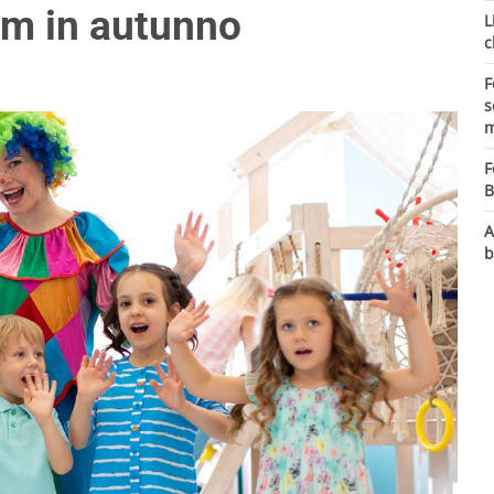
om in autunno
L
c
F
s
m
F
B
A
b