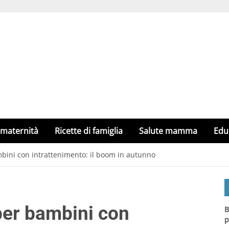
 maternità
Ricette di famiglia
Salute mamma
Edu
bini con intrattenimento: il boom in autunno
per bambini con
B
p