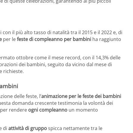
ne di queste celebrazioni, garantendo ai più piccoli
 con il più alto tasso di natalità tra il 2015 e il 2022 e, di
e
per le
feste di compleanno per bambini
ha raggiunto
ermato ottobre come il mese record, con il 14,3% delle
lebrazioni dei bambini, seguito da vicino dal mese di
e richieste.
bambini
zione delle feste, l’
animazione per le feste
dei bambini
esta domanda crescente testimonia la volontà dei
à per rendere
ogni compleanno
un momento
e di
attività di gruppo
spicca nettamente tra le