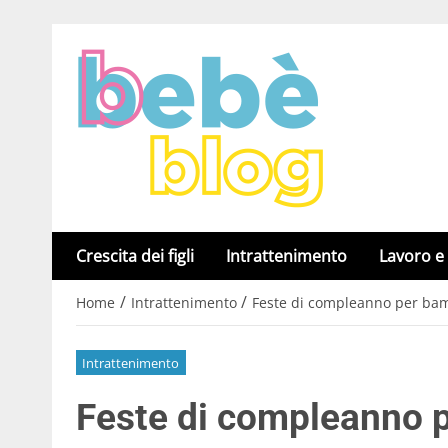
Crescita dei figli
Intrattenimento
Lavoro e
/
/
Home
Intrattenimento
Feste di compleanno per bam
Intrattenimento
Feste di compleanno 