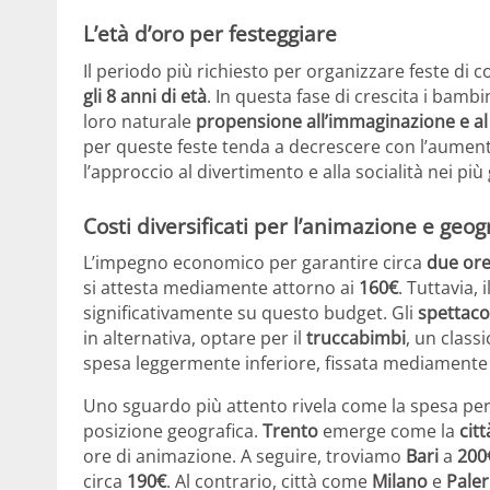
L’età d’oro per festeggiare
Il periodo più richiesto per organizzare feste d
gli 8 anni di età
. In questa fase di crescita i bambi
loro naturale
propensione all’immaginazione e al 
per queste feste tenda a decrescere con l’aument
l’approccio al divertimento e alla socialità nei più
Costi diversificati per l’animazione e geog
L’impegno economico per garantire circa
due ore
si attesta mediamente attorno ai
160€
. Tuttavia, 
significativamente su questo budget. Gli
spettaco
in alternativa, optare per il
truccabimbi
, un class
spesa leggermente inferiore, fissata mediamente
Uno sguardo più attento rivela come la spesa per 
posizione geografica.
Trento
emerge come la
cit
ore di animazione. A seguire, troviamo
Bari
a
200
circa
190€
. Al contrario, città come
Milano
e
Pale