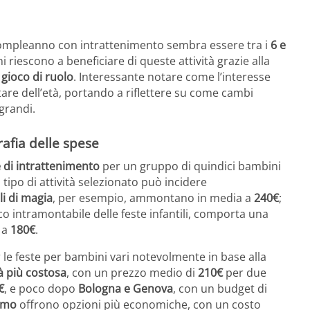
i compleanno con intrattenimento sembra essere tra i
6 e
ni riescono a beneficiare di queste attività grazie alla
gioco di ruolo
. Interessante notare come l’interesse
are dell’età, portando a riflettere su come cambi
 grandi.
rafia delle spese
 di intrattenimento
per un gruppo di quindici bambini
il tipo di attività selezionato può incidere
li di magia
, per esempio, ammontano in media a
240€
;
ico intramontabile delle feste infantili, comporta una
 a
180€
.
le feste per bambini vari notevolmente in base alla
tà più costosa
, con un prezzo medio di
210€
per due
€
, e poco dopo
Bologna e Genova
, con un budget di
rmo
offrono opzioni più economiche, con un costo