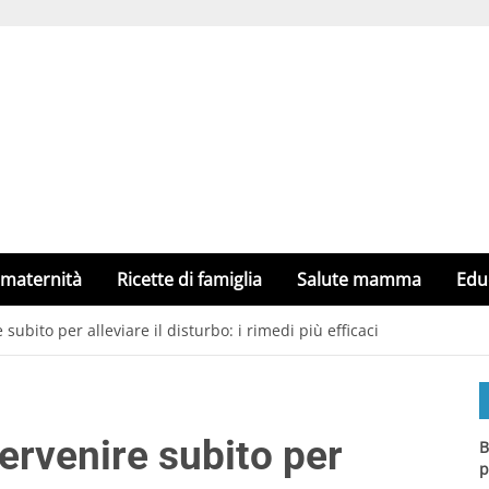
 maternità
Ricette di famiglia
Salute mamma
Edu
 subito per alleviare il disturbo: i rimedi più efficaci
tervenire subito per
B
p