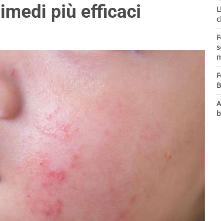
 rimedi più efficaci
L
c
F
s
m
F
B
A
b