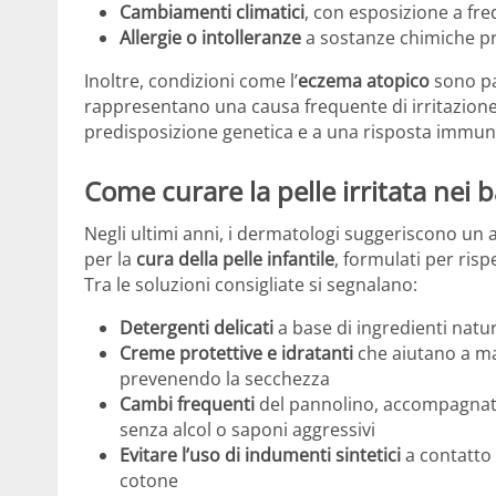
Cambiamenti climatici
, con esposizione a fr
Allergie o intolleranze
a sostanze chimiche pres
Inoltre, condizioni come l’
eczema atopico
sono pa
rappresentano una causa frequente di irritazione
predisposizione genetica e a una risposta immuni
Come curare la pelle irritata nei 
Negli ultimi anni, i dermatologi suggeriscono un a
per la
cura della pelle infantile
, formulati per risp
Tra le soluzioni consigliate si segnalano:
Detergenti delicati
a base di ingredienti natura
Creme protettive e idratanti
che aiutano a man
prevenendo la secchezza
Cambi frequenti
del pannolino, accompagnati 
senza alcol o saponi aggressivi
Evitare l’uso di indumenti sintetici
a contatto 
cotone