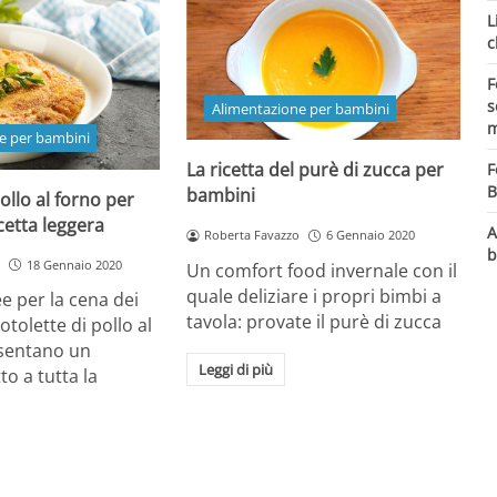
L
c
F
s
Alimentazione per bambini
m
e per bambini
La ricetta del purè di zucca per
F
B
bambini
ollo al forno per
cetta leggera
A
Roberta Favazzo
6 Gennaio 2020
b
18 Gennaio 2020
Un comfort food invernale con il
quale deliziare i propri bimbi a
ee per la cena dei
tavola: provate il purè di zucca
tolette di pollo al
sentano un
Leggi di più
o a tutta la