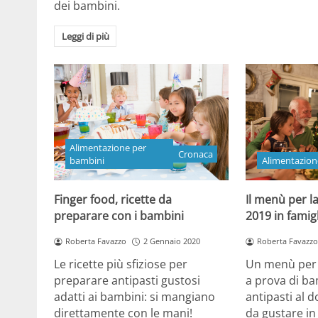
dei bambini.
Leggi di più
Alimentazione per
Cronaca
bambini
Alimentazion
Finger food, ricette da
Il menù per la
preparare con i bambini
2019 in famig
Roberta Favazzo
2 Gennaio 2020
Roberta Favazzo
Le ricette più sfiziose per
Un menù per l
preparare antipasti gustosi
a prova di ba
adatti ai bambini: si mangiano
antipasti al d
direttamente con le mani!
da gustare in