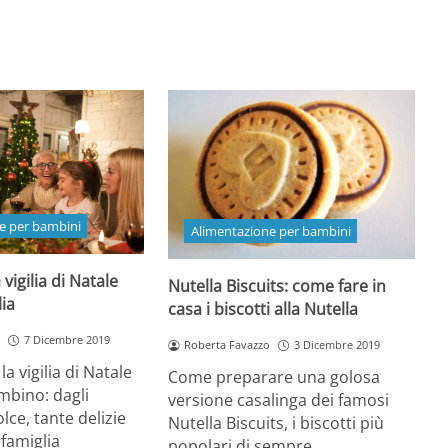
e per bambini
Alimentazione per bambini
 vigilia di Natale
Nutella Biscuits: come fare in
lia
casa i biscotti alla Nutella
7 Dicembre 2019
Roberta Favazzo
3 Dicembre 2019
a vigilia di Natale
Come preparare una golosa
mbino: dagli
versione casalinga dei famosi
olce, tante delizie
Nutella Biscuits, i biscotti più
 famiglia
popolari di sempre