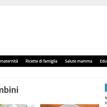
 maternità
Ricette di famiglia
Salute mamma
Edu
mbini
B
p