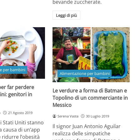
bevande zuccherate.
Leggi di più
e per bambini
Alimentazione per bambini
per far perdere
Le verdure a forma di Batman e
ni: genitori in
Topolino di un commerciante in
Messico
o
21 Agosto 2019
Serena Vasta
30 Luglio 2019
li Stati Uniti stanno
Il signor Juan Antonio Aguilar
a causa di un’app
realizza delle simpatiche
ridurre l’obesità