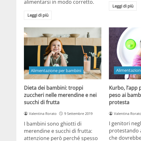
alimentarsi in modo corretto.
Leggi di più
Leggi di più
Alimentazion
Alimentazione per bambini
Kurbo, l’app 
Dieta dei bambini: troppi
peso ai bambi
zuccheri nelle merendine e nei
protesta
succhi di frutta
Valentina Rorat
Valentina Rorato
9 Settembre 2019
I genitori neg
I bambini sono ghiotti di
protestando 
merendine e succhi di frutta:
che dovrebbe 
attenzione però perché spesso