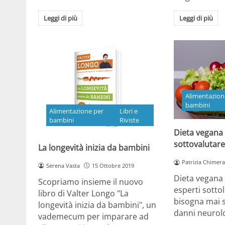
Leggi di più
Leggi di più
Alimentazion
bambini
Alimentazione per
Libri e
bambini
Riviste
Dieta vegana
sottovalutare
La longevità inizia da bambini
Patrizia Chimera
Serena Vasta
15 Ottobre 2019
Dieta vegana 
Scopriamo insieme il nuovo
esperti sotto
libro di Valter Longo "La
bisogna mai s
longevità inizia da bambini", un
danni neurolo
vademecum per imparare ad