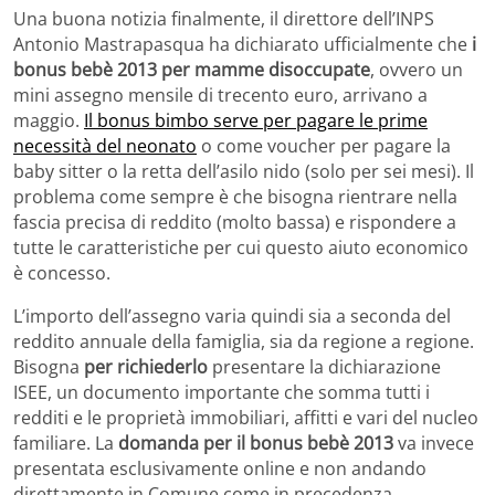
Una buona notizia finalmente, il direttore dell’INPS
Antonio Mastrapasqua ha dichiarato ufficialmente che
i
bonus bebè 2013 per mamme disoccupate
, ovvero un
mini assegno mensile di trecento euro, arrivano a
maggio.
Il bonus bimbo serve per pagare le prime
necessità del neonato
o come voucher per pagare la
baby sitter o la retta dell’asilo nido (solo per sei mesi). Il
problema come sempre è che bisogna rientrare nella
fascia precisa di reddito (molto bassa) e rispondere a
tutte le caratteristiche per cui questo aiuto economico
è concesso.
L’importo dell’assegno varia quindi sia a seconda del
reddito annuale della famiglia, sia da regione a regione.
Bisogna
per richiederlo
presentare la dichiarazione
ISEE, un documento importante che somma tutti i
redditi e le proprietà immobiliari, affitti e vari del nucleo
familiare. La
domanda per il bonus bebè 2013
va invece
presentata esclusivamente online e non andando
direttamente in Comune come in precedenza.