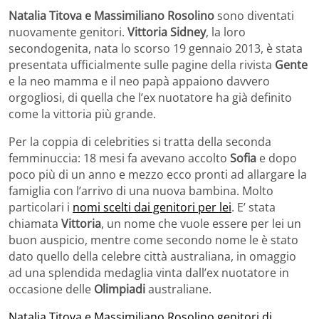
Natalia Titova e Massimiliano Rosolino
sono diventati
nuovamente genitori.
Vittoria Sidney
, la loro
secondogenita, nata lo scorso 19 gennaio 2013, è stata
presentata ufficialmente sulle pagine della rivista
Gente
e la neo mamma e il neo papà appaiono davvero
orgogliosi, di quella che l’ex nuotatore ha già definito
come la vittoria più grande.
Per la coppia di celebrities si tratta della seconda
femminuccia: 18 mesi fa avevano accolto
Sofia
e dopo
poco più di un anno e mezzo ecco pronti ad allargare la
famiglia con l’arrivo di una nuova bambina. Molto
particolari i
nomi scelti dai genitori per lei
. E’ stata
chiamata
Vittoria
, un nome che vuole essere per lei un
buon auspicio, mentre come secondo nome le è stato
dato quello della celebre città australiana, in omaggio
ad una splendida medaglia vinta dall’ex nuotatore in
occasione delle
Olimpiadi
australiane.
Natalia Titova e Massimiliano Rosolino genitori di