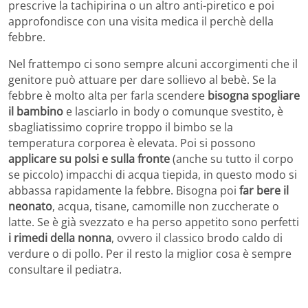
prescrive la tachipirina o un altro anti-piretico e poi
approfondisce con una visita medica il perchè della
febbre.
Nel frattempo ci sono sempre alcuni accorgimenti che il
genitore può attuare per dare sollievo al bebè. Se la
febbre è molto alta per farla scendere
bisogna spogliare
il bambino
e lasciarlo in body o comunque svestito, è
sbagliatissimo coprire troppo il bimbo se la
temperatura corporea è elevata. Poi si possono
applicare su polsi e sulla fronte
(anche su tutto il corpo
se piccolo) impacchi di acqua tiepida, in questo modo si
abbassa rapidamente la febbre. Bisogna poi
far bere il
neonato
, acqua, tisane, camomille non zuccherate o
latte. Se è già svezzato e ha perso appetito sono perfetti
i rimedi della nonna
, ovvero il classico brodo caldo di
verdure o di pollo. Per il resto la miglior cosa è sempre
consultare il pediatra.