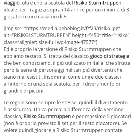
viaggio
, oltre che la scatola del
Risiko Sturmtruppen
,
ideale per i ragazzi sopra i 14 anni e per un minimo di 3
giocatori e un massimo di 5.
[img src=”https://media.bebeblog.it/f/f23/risiko.jpg”
alt=”RISIKO! STURMTRUPPEN” height=”450″ title=”risiko”
class=”alignleft size-full wp-image-47577″]
Ed è proprio la versione di Risiko Sturmtruppen che
abbiamo testato. Si tratta del classico
gioco di strategia
che ben conosciamo, il più utilizzato in Italia, che sfrutta
però la serie di personaggi militari più divertenti che
siano mai esistiti. Insomma, come unire due classici
all’interno di una sola scatola, per il divertimento di
grandi e di piccini!
Le regole sono sempre le stesse, quindi il divertimento
è assicurato. Unica pecca: a differenza della versione
classica,
Risiko Sturmtruppen
è per massimo 5 giocatori
(non è proprio previsto il set per il sesto giocatore). Se
volete quindi giocare a Risiko Sturmtruppen contate