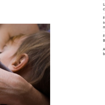
L
c
F
s
m
F
B
A
b