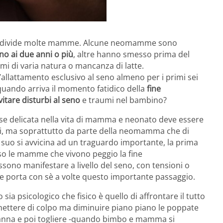
 divide molte mamme. Alcune neomamme sono
no ai due anni o più
, altre hanno smesso prima del
mi di varia natura o mancanza di latte.
l’allattamento esclusivo al seno almeno per i primi sei
 quando arriva il momento fatidico della
fine
vitare disturbi al seno
e traumi nel bambino?
ase delicata nella vita di mamma e neonato deve essere
ati, ma soprattutto da parte della neomamma che di
nto suo si avvicina ad un traguardo importante, la prima
so le mamme che vivono peggio la fine
ossono manifestare a livello del seno, con tensioni o
che porta con sè a volte questo importante passaggio.
 sia psicologico che fisico è quello di affrontare il tutto
mettere di colpo ma diminuire piano piano le poppate
 nanna e poi togliere -quando bimbo e mamma si