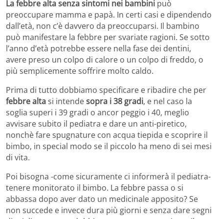
La febbre alta senza sintomi
nei bambini
può
preoccupare mamma e papà. In certi casi e dipendendo
dall’età, non c’è davvero da preoccuparsi. Il bambino
può manifestare la febbre per svariate ragioni. Se sotto
l’anno d’età potrebbe essere nella fase dei dentini,
avere preso un colpo di calore o un colpo di freddo, o
più semplicemente soffrire molto caldo.
Prima di tutto dobbiamo specificare e ribadire che per
febbre alta
si intende
sopra i 38 gradi
, e nel caso la
soglia superi i 39 gradi o ancor peggio i 40, meglio
avvisare subito il pediatra e dare un anti-piretico,
nonchè fare spugnature con acqua tiepida e scoprire il
bimbo, in special modo se il piccolo ha meno di sei mesi
di vita.
Poi bisogna -come sicuramente ci informerà il pediatra-
tenere monitorato il bimbo. La febbre passa o si
abbassa dopo aver dato un medicinale apposito? Se
non succede e invece dura più giorni e senza dare segni