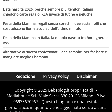
mamma
Lista nascita 2026: perché sempre più genitori italiani
chiedono carte regalo IKEA invece di tutine e peluche
Festa della Mamma, regali senza sprechi: idee sostenibili che
sostituiscono fiori e acquisti dell’ultimo minuto
Festa della Mamma in Italia, la doppia nascita tra Bordighera e
Assisi
Alternative ai succhi confezionati: idee semplici per far bere e
mangiare meglio i bambini
Redazione
Privacy Policy
Disclaimer
Copyright © 2025 Bebeblog.it proprietà di T-
Mediahouse Srl - Viale Sarca 336 20126 Milano - P.Iva
06933670967 - Questo blog non è una testata
giornalistica, in quanto viene aggiornato senza alcuna