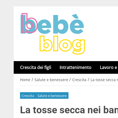
Crescita dei figli
Intrattenimento
Lavoro e
/
/
/
Home
Salute e benessere
Crescita
La tosse secca 
Crescita
Salute e benessere
La tosse secca nei ba