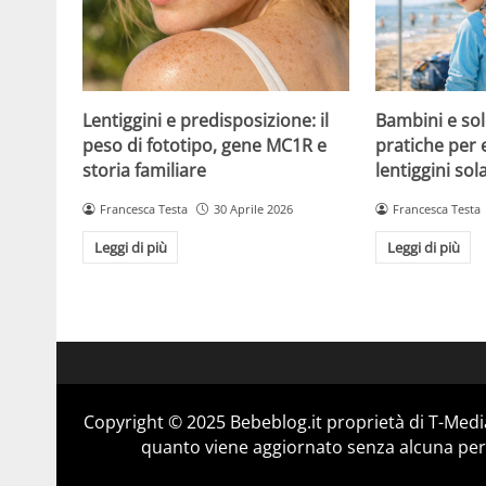
Lentiggini e predisposizione: il
Bambini e sol
peso di fototipo, gene MC1R e
pratiche per 
storia familiare
lentiggini sola
Francesca Testa
30 Aprile 2026
Francesca Testa
Leggi di più
Leggi di più
Copyright © 2025 Bebeblog.it proprietà di T-Media
quanto viene aggiornato senza alcuna perio