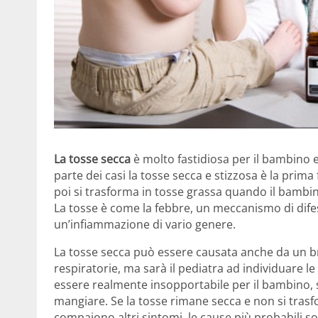
La tosse secca
è molto fastidiosa per il bambino e
parte dei casi la tosse secca e stizzosa è la prima
poi si trasforma in tosse grassa quando il bambino
La tosse è come la febbre, un meccanismo di difes
un’infiammazione di vario genere.
La tosse secca può essere causata anche da un bruc
respiratorie, ma sarà il pediatra ad individuare l
essere realmente insopportabile per il bambino,
mangiare. Se la tosse rimane secca e non si tras
compaiono altri sintomi, le cause più probabili 