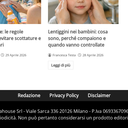
e: le regole
Lentiggini nei bambini: cosa
evitare scottature e
sono, perché compaiono e
ri
quando vanno controllate
29 Aprile 2026
Francesca Testa
28 Aprile 2026
Leggi di più
Redazione
Privacy Policy
Disclaimer
house Srl - Viale Sarca 336 20126 Milano - P.Iva 06933670967
dicità. Non può pertanto considerarsi un prodotto editorial