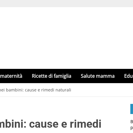
 maternità
Ricette di famiglia
Salute mamma
Edu
nei bambini: cause e rimedi naturali
mbini: cause e rimedi
B
p