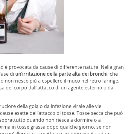
d è provocata da cause di differente natura. Nella gran
 fase di
un’irritazione della parte alta dei bronchi
, che
 non riesce più a espellere il muco nel retro faringe.
a del corpo dall’attacco di un agente esterno o da
iore della gola o da infezione virale alle vie
e cause esatte dell’attacco di tosse. Tosse secca che può
 soprattutto quando non riesce a dormire o a
forma in tosse grassa dopo qualche giorno, se non
sono un’allergia o asma(tosse accompagnata ad un