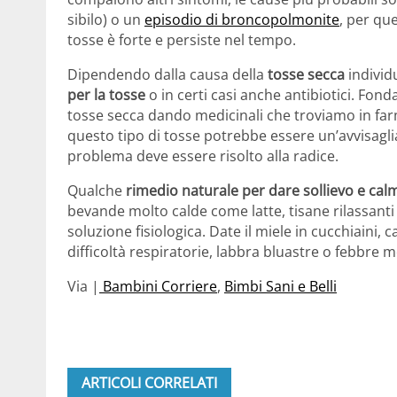
sibilo) o un
episodio di broncopolmonite
, per qu
tosse è forte e persiste nel tempo.
Dipendendo dalla causa della
tosse secca
individ
per la tosse
o in certi casi anche antibiotici. Fo
tosse secca dando medicinali che troviamo in far
questo tipo di tosse potrebbe essere un’avvisagli
problema deve essere risolto alla radice.
Qualche
rimedio naturale per dare sollievo e cal
bevande molto calde come latte, tisane rilassanti o
soluzione fisiologica. Date il miele in cucchiaini, 
difficoltà respiratorie, labbra bluastre o febbre m
Via |
Bambini Corriere
,
Bimbi Sani e Belli
ARTICOLI CORRELATI