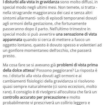
I disturbi alla vista in gravidanza
sono molto diffusi, in
special modo negli ultimi mesi. Non temete, si tratta -
nella stragrande maggioranza dei casi e senza altri
sintomi allarmanti- solo di episodi temporanei dovuti
agli ormoni della gestazione, che fortunamente
passeranno dopo il parto. Nell’ultimo trimestre in
special modo si può avvertire
una sensazione di vista
appannata
quando si cerca di mettere a fuoco un
oggetto lontano, questo è dovuto spesso e volentieri ad
un gonfiore momentaneo dell’occhio, che passerà
presto.
Ma cosa fare se si avevano già
problemi di vista prima
della dolce attesa
? Possono peggiorare? La risposta è
no. I disturbi alla vista dovuti agli ormoni e ai
cambiamenti fisiologici della gravidanza si risolvono
quasi sempre naturalmente (ci sono eccezioni, molto
rare). Il consiglio è di rivolgersi all’oculista che farà un
controllo accurato per precauzione
e molto
probabilmente vi prescriverà un collirio leggero e