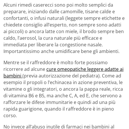
Alcuni rimedi caserecci sono poi molto semplici da
preparare, iniziando dalle camomille, tisane calde e
confortanti, o infusi naturali (leggete sempre etichette e
chiedete consiglio all’esperto, non sempre sono adatti
ai piccoli) o ancora latte con miele, il brodo sempre ben
caldo, l’aerosol, la cura naturale più efficace e
immediata per liberare la congestione nasale.
Importantissimo anche umidificare bene gli ambienti.
Mentre se il raffreddore è molto forte possiamo
ricorrere ad alcune
cure omeopatiche leggere adatte ai
bambini
(previa autorizzazione del pediatra). Come ad
esempio il propoli o l’echinacea in azione preventiva, le
vitamine o gli integratori, o ancora la pappa reale, ricca
di vitamina B6 e B5, ma anche C, A, ed E, che servono a
rafforzare le difese immunitarie e quindi ad una più
rapida guarigione, quando il raffreddore è in pieno
corso.
No invece all’abuso inutile di farmaci nei bambini al