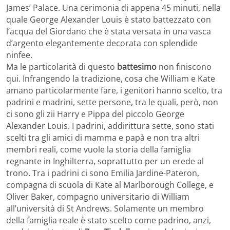
James’ Palace. Una cerimonia di appena 45 minuti, nella
quale George Alexander Louis è stato battezzato con
l’acqua del Giordano che è stata versata in una vasca
d’argento elegantemente decorata con splendide
ninfee.
Ma le particolarità di questo
battesimo
non finiscono
qui. Infrangendo la tradizione, cosa che William e Kate
amano particolarmente fare, i genitori hanno scelto, tra
padrini e madrini, sette persone, tra le quali, però, non
ci sono gli zii Harry e Pippa del piccolo George
Alexander Louis. I padrini, addirittura sette, sono stati
scelti tra gli amici di mamma e papà e non tra altri
membri reali, come vuole la storia della famiglia
regnante in Inghilterra, soprattutto per un erede al
trono. Tra i padrini ci sono Emilia Jardine-Pateron,
compagna di scuola di Kate al Marlborough College, e
Oliver Baker, compagno universitario di William
all’università di St Andrews. Solamente un membro
della famiglia reale è stato scelto come padrino, anzi,