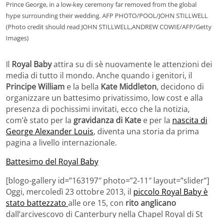
Prince George, in a low-key ceremony far removed from the global
hype surrounding their wedding. AFP PHOTO/POOL/JOHN STILLWELL
(Photo credit should read JOHN STILLWELL,ANDREW COWIE/AFP/Getty
Images)
Il
Royal Baby
attira su di sè nuovamente le attenzioni dei
media di tutto il mondo. Anche quando i genitori, il
Principe William
e la bella
Kate Middleton
, decidono di
organizzare un battesimo privatissimo, low cost e alla
presenza di pochissimi invitati, ecco che la notizia,
com’è stato per la
gravidanza di Kate
e per la
nascita di
George Alexander Louis
, diventa una storia da prima
pagina a livello internazionale.
Battesimo del Royal Baby
[blogo-gallery id=”163197″ photo=”2-11″ layout=”slider”]
Oggi, mercoledì 23 ottobre 2013, il
piccolo Royal Baby è
stato battezzato
alle ore 15, con
rito anglicano
dall’arcivescovo di Canterbury nella Chapel Royal di St