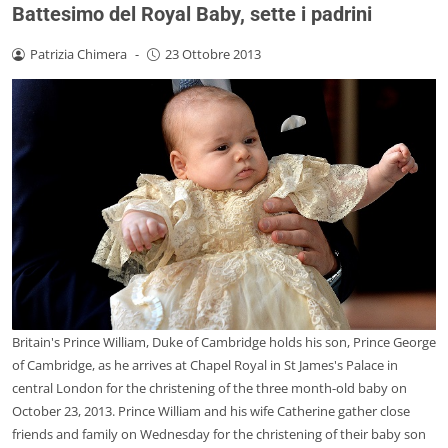
Battesimo del Royal Baby, sette i padrini
Patrizia Chimera
-
23 Ottobre 2013
Britain's Prince William, Duke of Cambridge holds his son, Prince George
of Cambridge, as he arrives at Chapel Royal in St James's Palace in
central London for the christening of the three month-old baby on
October 23, 2013. Prince William and his wife Catherine gather close
friends and family on Wednesday for the christening of their baby son