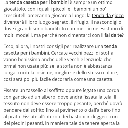
La
tenda casetta per i bambini
è sempre un ottimo
giocattolo, con i quali i piccoli e i bambini un po’
cresciutelli ameranno giocare a lungo: la
tenda da gioco
diventerà il loro luogo segreto, il rifugio, il nascondiglio,
dove i grandi sono banditi. In commercio ne esistono di
molti modelli, ma perché non cimentarci con il
fai da te
?
Ecco, allora, i nostri consigli per realizzare una
tenda
casetta per i bambini
. Cercate vecchi pezzi di stoffa,
vanno benissimo anche delle vecchie lenzuola che
ormai non usate più: se la stoffa non è abbastanza
lunga, cucitela insieme, meglio se dello stesso colore,
così sarà poi più facile decorarla come una casetta.
Fissate un tassello al soffitto oppure legate una corda
con gancio ad un albero, dove andrà fissata la tela. Il
tessuto non deve essere troppo pesante, perché dovrà
pendere dal soffito fino al pavimento o dall’albero fino
al prato. Fissate all’interno dei bastoncini leggeri, con
dei piedini pesanti, in maniera tale da tenere aperta la