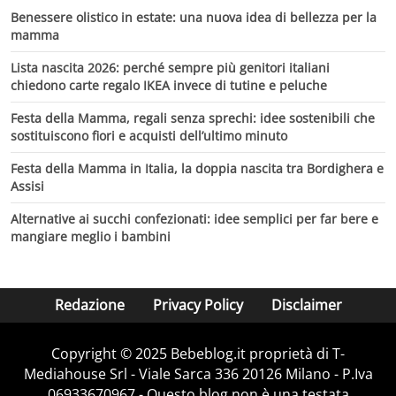
Benessere olistico in estate: una nuova idea di bellezza per la
mamma
Lista nascita 2026: perché sempre più genitori italiani
chiedono carte regalo IKEA invece di tutine e peluche
Festa della Mamma, regali senza sprechi: idee sostenibili che
sostituiscono fiori e acquisti dell’ultimo minuto
Festa della Mamma in Italia, la doppia nascita tra Bordighera e
Assisi
Alternative ai succhi confezionati: idee semplici per far bere e
mangiare meglio i bambini
Redazione
Privacy Policy
Disclaimer
Copyright © 2025 Bebeblog.it proprietà di T-
Mediahouse Srl - Viale Sarca 336 20126 Milano - P.Iva
06933670967 - Questo blog non è una testata