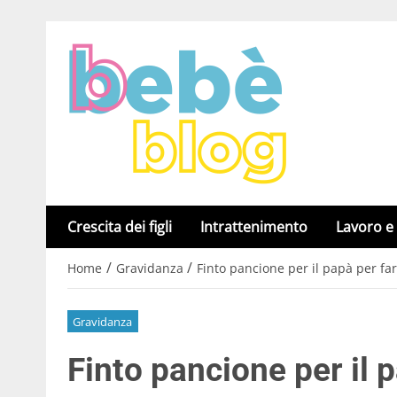
Crescita dei figli
Intrattenimento
Lavoro e
/
/
Home
Gravidanza
Finto pancione per il papà per fa
Gravidanza
Finto pancione per il p