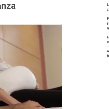
anza
L
c
F
s
m
F
B
A
b