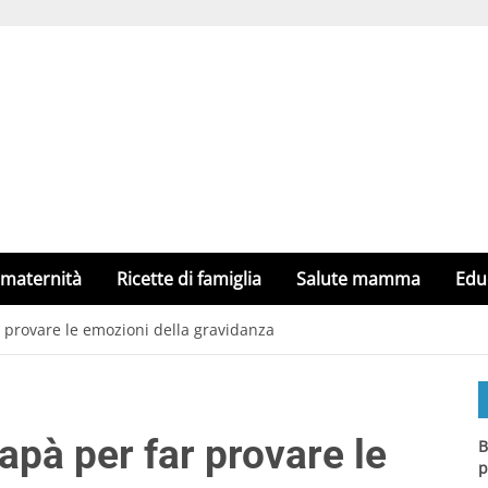
 maternità
Ricette di famiglia
Salute mamma
Edu
r provare le emozioni della gravidanza
apà per far provare le
B
p