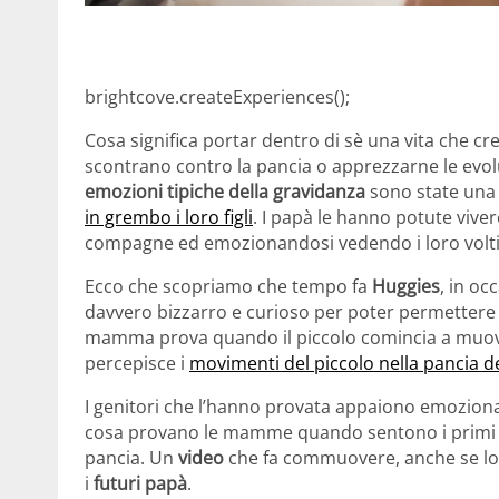
brightcove.createExperiences();
Cosa significa portar dentro di sè una vita che cre
scontrano contro la pancia o apprezzarne le evo
emozioni tipiche della gravidanza
sono state una
in grembo i loro figli
. I papà le hanno potute vive
compagne ed emozionandosi vedendo i loro volti
Ecco che scopriamo che tempo fa
Huggies
, in oc
davvero bizzarro e curioso per poter permettere 
mamma prova quando il piccolo comincia a muover
percepisce i
movimenti del piccolo nella pancia
I genitori che l’hanno provata appaiono emozionat
cosa provano le mamme quando sentono i primi calc
pancia. Un
video
che fa commuovere, anche se lo
i
futuri papà
.