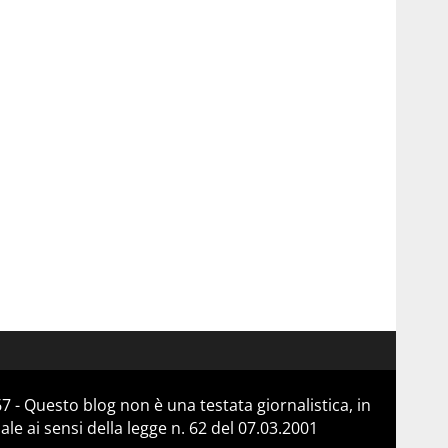
 - Questo blog non è una testata giornalistica, in
e ai sensi della legge n. 62 del 07.03.2001