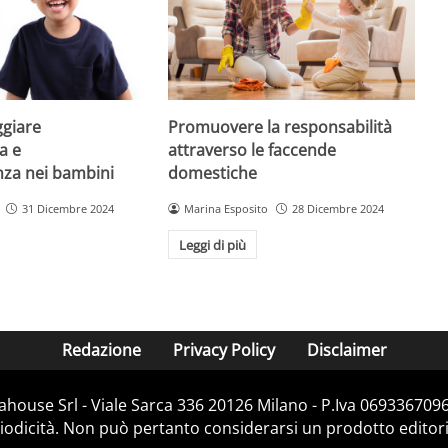
giare
Promuovere la responsabilità
a e
attraverso le faccende
enza nei bambini
domestiche
31 Dicembre 2024
Marina Esposito
28 Dicembre 2024
Leggi di più
Redazione
Privacy Policy
Disclaimer
house Srl - Viale Sarca 336 20126 Milano - P.Iva 06933670967
dicità. Non può pertanto considerarsi un prodotto editorial