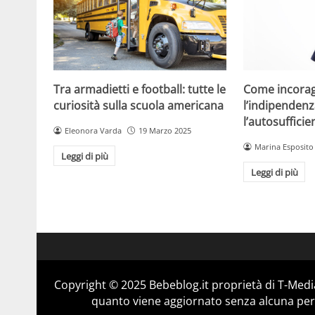
Tra armadietti e football: tutte le
Come incorag
curiosità sulla scuola americana
l’indipendenz
l’autosuffici
Eleonora Varda
19 Marzo 2025
Marina Esposito
Leggi di più
Leggi di più
Copyright © 2025 Bebeblog.it proprietà di T-Media
quanto viene aggiornato senza alcuna perio