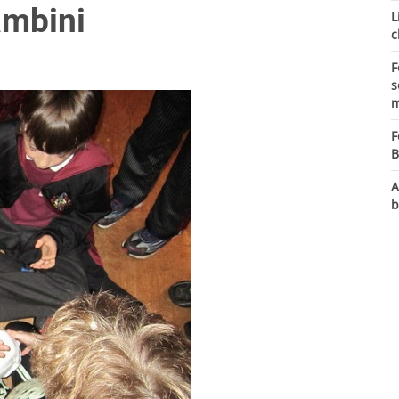
ambini
L
c
F
s
m
F
B
A
b