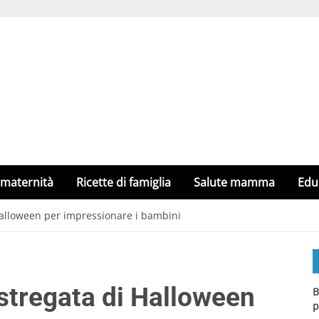
 maternità
Ricette di famiglia
Salute mamma
Edu
 Halloween per impressionare i bambini
 stregata di Halloween
B
p