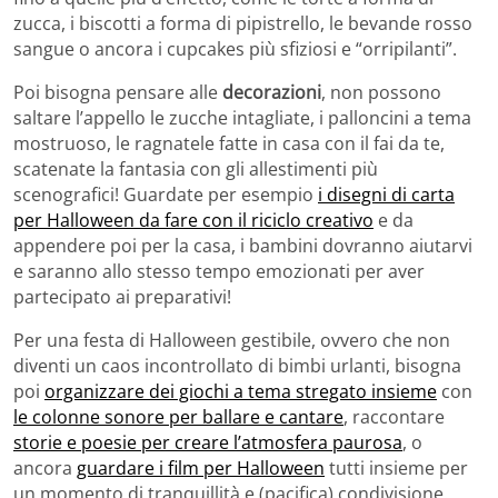
zucca, i biscotti a forma di pipistrello, le bevande rosso
sangue o ancora i cupcakes più sfiziosi e “orripilanti”.
Poi bisogna pensare alle
decorazioni
, non possono
saltare l’appello le zucche intagliate, i palloncini a tema
mostruoso, le ragnatele fatte in casa con il fai da te,
scatenate la fantasia con gli allestimenti più
scenografici! Guardate per esempio
i disegni di carta
per Halloween da fare con il riciclo creativo
e da
appendere poi per la casa, i bambini dovranno aiutarvi
e saranno allo stesso tempo emozionati per aver
partecipato ai preparativi!
Per una festa di Halloween gestibile, ovvero che non
diventi un caos incontrollato di bimbi urlanti, bisogna
poi
organizzare dei giochi a tema stregato insieme
con
le colonne sonore per ballare e cantare
, raccontare
storie e poesie per creare l’atmosfera paurosa
, o
ancora
guardare i film per Halloween
tutti insieme per
un momento di tranquillità e (pacifica) condivisione.