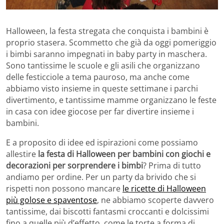
Halloween, la festa stregata che conquista i bambini è
proprio stasera. Scommetto che già da oggi pomeriggio
i bimbi saranno impegnati in baby party in maschera.
Sono tantissime le scuole e gli asili che organizzano
delle festicciole a tema pauroso, ma anche come
abbiamo visto insieme in queste settimane i parchi
divertimento, e tantissime mamme organizzano le feste
in casa con idee giocose per far divertire insieme i
bambini.
E a proposito di idee ed ispirazioni come possiamo
allestire
la festa di Halloween per bambini con giochi e
decorazioni per sorprendere i bimbi
? Prima di tutto
andiamo per ordine. Per un party da brivido che si
rispetti non possono mancare
le ricette di Halloween
più golose e spaventose
, ne abbiamo scoperte davvero
tantissime, dai biscotti fantasmi croccanti e dolcissimi
fino a quelle più d’effetto, come le torte a forma di