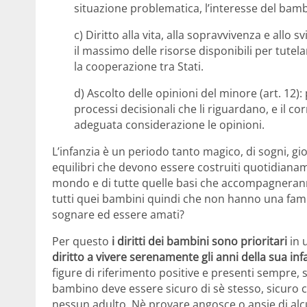
situazione problematica, l’interesse del bamb
c) Diritto alla vita, alla sopravvivenza e allo
il massimo delle risorse disponibili per tutela
la cooperazione tra Stati.
d) Ascolto delle opinioni del minore (art. 12): 
processi decisionali che li riguardano, e il co
adeguata considerazione le opinioni.
L’infanzia è un periodo tanto magico, di sogni, gioc
equilibri che devono essere costruiti quotidianam
mondo e di tutte quelle basi che accompagneranno 
tutti quei bambini quindi che non hanno una famigl
sognare ed essere amati?
Per questo
i diritti dei bambini sono prioritari
in 
diritto a vivere serenamente gli anni della sua inf
figure di riferimento positive e presenti sempre, si
bambino deve essere sicuro di sè stesso, sicuro 
nessun adulto. Nè provare angosce o ansie di al