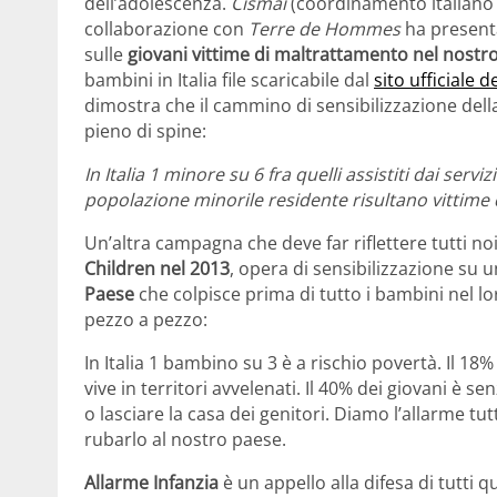
dell’adolescenza.
Cismai
(coordinamento italiano d
collaborazione con
Terre de Hommes
ha present
sulle
giovani vittime di maltrattamento nel nostr
bambini in Italia file scaricabile dal
sito ufficiale d
dimostra che il cammino di sensibilizzazione dell
pieno di spine:
In Italia 1 minore su 6 fra quelli assistiti dai servi
popolazione minorile residente risultano vittime 
Un’altra campagna che deve far riflettere tutti no
Children nel 2013
, opera di sensibilizzazione su
Paese
che colpisce prima di tutto i bambini nel l
pezzo a pezzo:
In Italia 1 bambino su 3 è a rischio povertà. Il 1
vive in territori avvelenati. Il 40% dei giovani è 
o lasciare la casa dei genitori. Diamo l’allarme tut
rubarlo al nostro paese.
Allarme Infanzia
è un appello alla difesa di tutti q