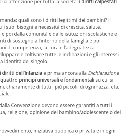
ia attenzione per tutta la società:
i diritti calpestati
nda: quali sono i diritti legittimi dei bambini? Il
i suoi bisogni e necessità di crescita, salute,
e poi dalla comunità e dalle istituzioni scolastiche e
ti di sostegno all’interno della famiglia e poi
organi di competenza, la cura e l’adeguatezza
luppare e coltivare tutte le inclinazioni e gli interessi
 identità del singolo.
iritti dell’Infanzia
e prima ancora alla
Dichiarazione
 quattro
principi universali e fondamentali
su cui si
ni, chiaramente di tutti i più piccoli, di ogni razza, età,
iale:
i dalla Convenzione devono essere garantiti a tutti i
ngua, religione, opinione del bambino/adolescente o dei
provvedimento, iniziativa pubblica o privata e in ogni