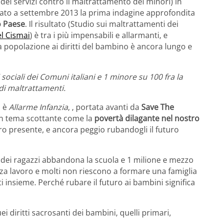
ei servizi contro il maltrattamento dei minori) in
ato a settembre 2013 la prima indagine approfondita
o Paese
. Il risultato (Studio sui maltrattamenti dei
el Cismai
) è tra i più impensabili e allarmanti, e
a popolazione ai diritti del bambino è ancora lungo e
zi sociali dei Comuni italiani e 1 minore su 100 fra la
di maltrattamenti.
i è
Allarme Infanzia
, , portata avanti da
Save The
 un tema scottante come la
povertà dilagante nel nostro
oro presente, e ancora peggio rubandogli il futuro
8% dei ragazzi abbandona la scuola e 1 milione e mezzo
senza lavoro e molti non riescono a formare una famiglia
ti insieme. Perché rubare il futuro ai bambini significa
uei diritti sacrosanti dei bambini, quelli primari,