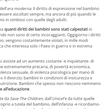
dell’
era moderna
. Il diritto di espressione nel bambino
di essere ascoltati sempre, ma ancora di più quando le
no in simbiosi con quelle degli adulti.
 ma
quanti diritti dei bambini sono stati calpestati
in
ondo non sono di certo incoraggianti. Oggigiorno i diritti
bo, vengono costantemente violati, in mille modi
ca che interessa solo i Paesi in guerra o in estrema
 si assiste ad un aumento costante -e inquietante- di
one estremamente precaria, di povertà economica,
 violenza sessuale, di violenza psicologica per mano di
 il divorzio; bambini in condizioni di insicurezza e
alnutrizione. Bambini che spesso non riescono nemmeno
 e all’educazione
.
te da
Save The Children
, dall’
Unicef
e da tutte quelle
roprio a tutela del bambino, dell’infanzia -e ricordiamo-