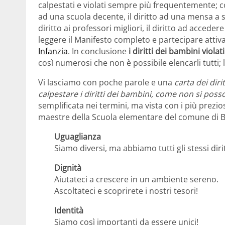
calpestati e violati sempre più frequentemente; com
ad una scuola decente, il diritto ad una mensa a scu
diritto ai professori migliori, il diritto ad acceder
leggere il Manifesto completo e partecipare att
Infanzia
. In conclusione
i diritti dei bambini viol
così numerosi che non è possibile elencarli tutti; l
Vi lasciamo con poche parole e una
carta dei dirit
calpestare i diritti dei bambini, come non si poss
semplificata nei termini, ma vista con i più prezio
maestre della Scuola elementare del comune di B
Uguaglianza
Siamo diversi, ma abbiamo tutti gli stessi dirit
Dignità
Aiutateci a crescere in un ambiente sereno.
Ascoltateci e scoprirete i nostri tesori!
Identità
Siamo così importanti da essere unici!