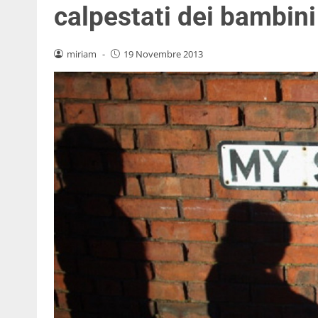
calpestati dei bambini
miriam
-
19 Novembre 2013