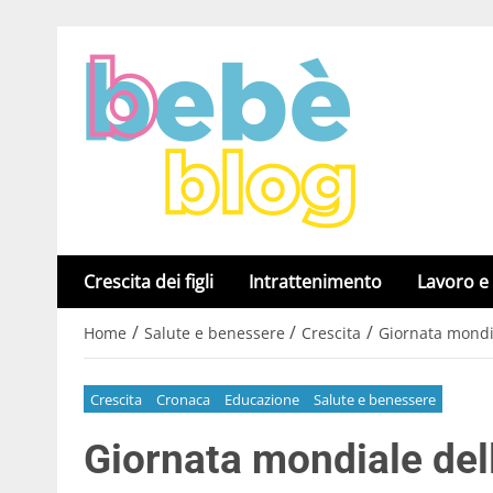
Crescita dei figli
Intrattenimento
Lavoro e
/
/
/
Home
Salute e benessere
Crescita
Giornata mondial
Crescita
Cronaca
Educazione
Salute e benessere
Giornata mondiale dell’