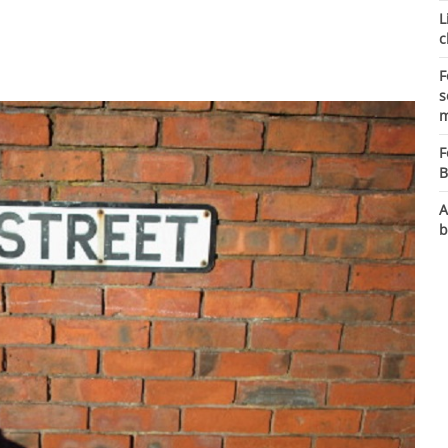
L
c
F
s
m
F
B
A
b