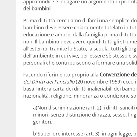
approfondire e indagare un argomento di prioritar
dei bambini
.
Prima di tutto cerchiamo di farci una semplice doma
bambino deve essere chiaramente tutelato in tutti 
educazione e amore, dalla famiglia prima di tutto, 
non. Il bambino deve avere quindi tutti gli strumen
all’esterno, tramite lo Stato, la scuola, tutti gli 
dell’ambiente in cui vive; per essere sè stesso e svi
personali che contribuiscono a formare una solida
Facendo riferimento proprio alla
Convenzione dei d
dei Diritti del Fanciullo
(20 novembre 1959) ecco i
basa l’intera carta dei diritti inalienabili dei bambi
nazionalità, religione, minoranza o condizione soc
a)Non discriminazione (art. 2): i diritti sancit
minori, senza distinzione di razza, sesso, li
genitori.
b)Superiore interesse (art. 3): in ogni legge, 