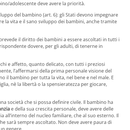
ino/adolescente deve avere la priorità.
 sviluppo del bambino (art. 6): gli Stati devono impegnare
re la vita e il sano sviluppo dei bambini, anche tramite
prevede il diritto dei bambini a essere ascoltati in tutti i
rrispondente dovere, per gli adulti, di tenerne in
hi e affetto, quanto delicato, con tutti i preziosi
ente, l’affermarsi della prima personale visione del
il bambino per tutta la vita, nel bene e nel male. E
ia, nè la libertà o la spensieratezza per giocare,
una società che si possa definire civile. Il bambino ha
anzia
e della sua crescita personale, deve avere delle
a all’interno del nucleo familiare, che al suo esterno. Il
che sarà sempre ascoltato. Non deve avere paura di
cun genere.