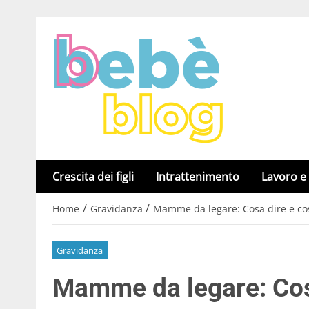
Crescita dei figli
Intrattenimento
Lavoro e
/
/
Home
Gravidanza
Mamme da legare: Cosa dire e cos
Gravidanza
Mamme da legare: Cos