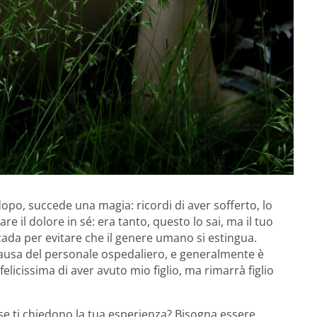
dopo, succede una magia: ricordi di aver sofferto, lo
e il dolore in sé: era tanto, questo lo sai, ma il tuo
cada per evitare che il genere umano si estingua.
causa del personale ospedaliero, e generalmente è
elicissima di aver avuto mio figlio, ma rimarrà figlio
se ti chiedono la tua esperienza? Bisogna essere