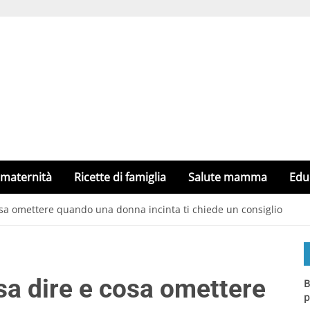
 maternità
Ricette di famiglia
Salute mamma
Edu
a omettere quando una donna incinta ti chiede un consiglio
a dire e cosa omettere
B
p