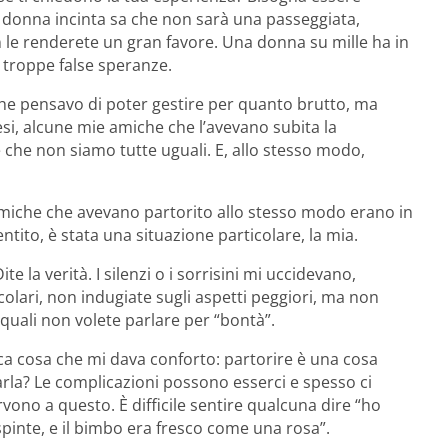
donna incinta sa che non sarà una passeggiata,
n le renderete un gran favore. Una donna su mille ha in
e troppe false speranze.
 che pensavo di poter gestire per quanto brutto, ma
si, alcune mie amiche che l’avevano subita la
 che non siamo tutte uguali. E, allo stesso modo,
amiche che avevano partorito allo stesso modo erano in
tito, è stata una situazione particolare, la mia.
e la verità. I silenzi o i sorrisini mi uccidevano,
olari, non indugiate sugli aspetti peggiori, ma non
e quali non volete parlare per “bontà”.
a cosa che mi dava conforto: partorire è una cosa
arla? Le complicazioni possono esserci e spesso ci
vono a questo. È difficile sentire qualcuna dire “ho
spinte, e il bimbo era fresco come una rosa”.