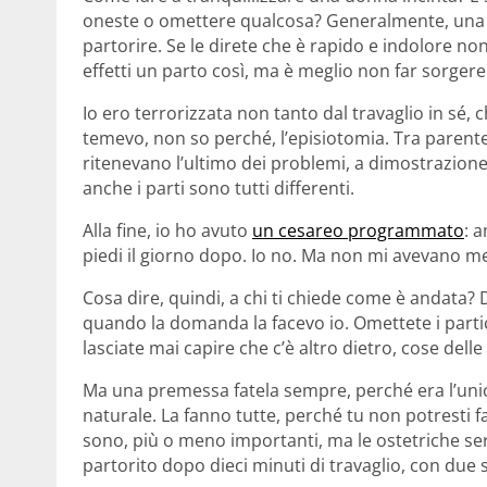
oneste o omettere qualcosa? Generalmente, una 
partorire. Se le direte che è rapido e indolore no
effetti un parto così, ma è meglio non far sorger
Io ero terrorizzata non tanto dal travaglio in sé,
temevo, non so perché, l’episiotomia. Tra parente
ritenevano l’ultimo dei problemi, a dimostrazione
anche i parti sono tutti differenti.
Alla fine, io ho avuto
un cesareo programmato
: 
piedi il giorno dopo. Io no. Ma non mi avevano men
Cosa dire, quindi, a chi ti chiede come è andata? Dit
quando la domanda la facevo io. Omettete i partic
lasciate mai capire che c’è altro dietro, cose dell
Ma una premessa fatela sempre, perché era l’unic
naturale. La fanno tutte, perché tu non potresti f
sono, più o meno importanti, ma le ostetriche ser
partorito dopo dieci minuti di travaglio, con due 