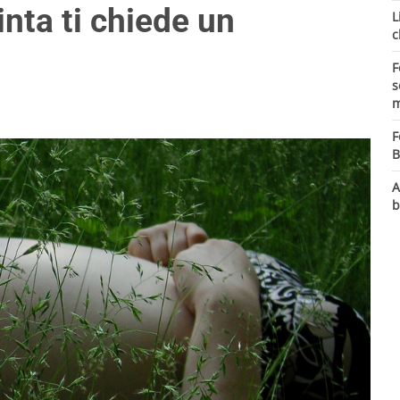
nta ti chiede un
L
c
F
s
m
F
B
A
b