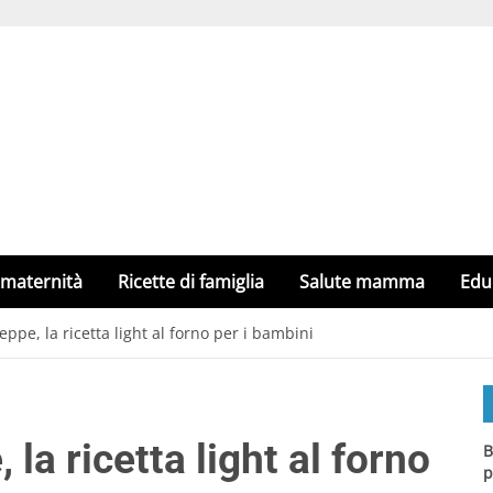
 maternità
Ricette di famiglia
Salute mamma
Edu
ppe, la ricetta light al forno per i bambini
la ricetta light al forno
B
p