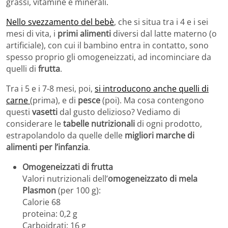
grassi, vitamine e minerali.
Nello svezzamento del bebè
, che si situa tra i 4 e i sei
mesi di vita, i
primi alimenti
diversi dal latte materno (o
artificiale), con cui il bambino entra in contatto, sono
spesso proprio gli omogeneizzati, ad incominciare da
quelli di
frutta
.
Tra i 5 e i 7-8 mesi, poi,
si introducono anche quelli di
carne
(prima), e di
pesce
(poi). Ma cosa contengono
questi
vasetti
dal gusto delizioso? Vediamo di
considerare le
tabelle nutrizionali
di ogni prodotto,
estrapolandolo da quelle delle
migliori marche di
alimenti per l’infanzia
.
Omogeneizzati di frutta
Valori nutrizionali dell’
omogeneizzato di mela
Plasmon
(per 100 g):
Calorie 68
proteina: 0,2 g
Carboidrati: 16 g