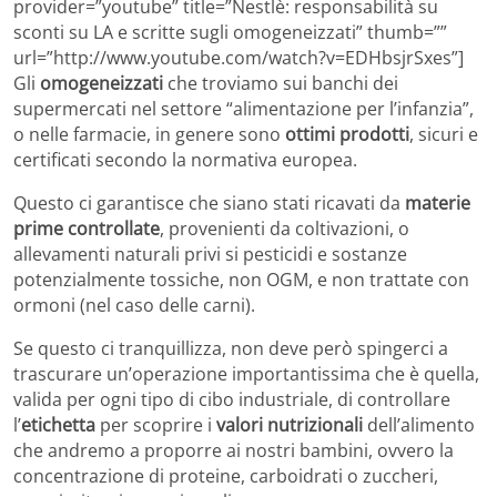
provider=”youtube” title=”Nestlè: responsabilità su
sconti su LA e scritte sugli omogeneizzati” thumb=””
url=”http://www.youtube.com/watch?v=EDHbsjrSxes”]
Gli
omogeneizzati
che troviamo sui banchi dei
supermercati nel settore “alimentazione per l’infanzia”,
o nelle farmacie, in genere sono
ottimi prodotti
, sicuri e
certificati secondo la normativa europea.
Questo ci garantisce che siano stati ricavati da
materie
prime controllate
, provenienti da coltivazioni, o
allevamenti naturali privi si pesticidi e sostanze
potenzialmente tossiche, non OGM, e non trattate con
ormoni (nel caso delle carni).
Se questo ci tranquillizza, non deve però spingerci a
trascurare un’operazione importantissima che è quella,
valida per ogni tipo di cibo industriale, di controllare
l’
etichetta
per scoprire i
valori nutrizionali
dell’alimento
che andremo a proporre ai nostri bambini, ovvero la
concentrazione di proteine, carboidrati o zuccheri,