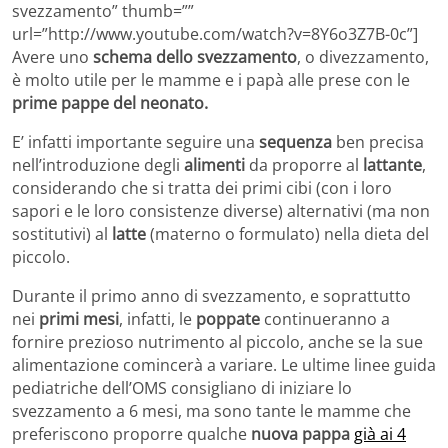
svezzamento” thumb=””
url=”http://www.youtube.com/watch?v=8Y6o3Z7B-0c”]
Avere uno
schema dello svezzamento
, o divezzamento,
è molto utile per le mamme e i papà alle prese con le
prime pappe del neonato.
E’ infatti importante seguire una
sequenza
ben precisa
nell’introduzione degli
alimenti
da proporre al
lattante
,
considerando che si tratta dei primi cibi (con i loro
sapori e le loro consistenze diverse) alternativi (ma non
sostitutivi) al
latte
(materno o formulato) nella dieta del
piccolo.
Durante il primo anno di svezzamento, e soprattutto
nei
primi mesi
, infatti, le
poppate
continueranno a
fornire prezioso nutrimento al piccolo, anche se la sue
alimentazione comincerà a variare. Le ultime linee guida
pediatriche dell’OMS consigliano di iniziare lo
svezzamento a 6 mesi, ma sono tante le mamme che
preferiscono proporre qualche
nuova pappa
già ai 4