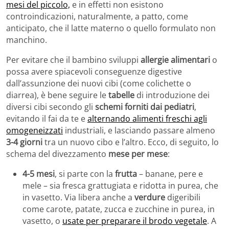
mesi del piccolo,
e in effetti non esistono
controindicazioni, naturalmente, a patto, come
anticipato, che il latte materno o quello formulato non
manchino.
Per evitare che il bambino sviluppi
allergie alimentari
o
possa avere spiacevoli conseguenze digestive
dall’assunzione dei nuovi cibi (come colichette o
diarrea), è bene seguire le
tabelle
di introduzione dei
diversi cibi secondo gli
schemi forniti dai pediatri
,
evitando il fai da te e
alternando alimenti freschi agli
omogeneizzati
industriali, e lasciando passare almeno
3-4 giorni
tra un nuovo cibo e l’altro. Ecco, di seguito, lo
schema del divezzamento
mese per mese
:
4-5 mesi
, si parte con la
frutta
– banane, pere e
mele – sia fresca grattugiata e ridotta in purea, che
in vasetto. Via libera anche a
verdure
digeribili
come carote, patate, zucca e zucchine in purea, in
vasetto, o
usate per preparare il brodo vegetale
. A