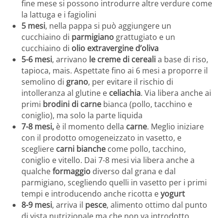
fine mese si possono introdurre altre verdure come
la lattuga e i fagiolini
5 mesi
, nella pappa si può aggiungere un
cucchiaino di
parmigiano
grattugiato e un
cucchiaino di
olio extravergine d’oliva
5-6 mesi
, arrivano
le creme di cereali
a base di riso,
tapioca, mais. Aspettate fino ai 6 mesi a proporre il
semolino di
grano
, per evitare il rischio di
intolleranza al glutine e
celiachia
. Via libera anche ai
primi
brodini di carne
bianca (pollo, tacchino e
coniglio), ma solo la parte liquida
7-8 mesi,
è il momento della
carne
. Meglio iniziare
con il prodotto omogeneizzato in vasetto, e
scegliere
carni bianche
come pollo, tacchino,
coniglio e vitello. Dai 7-8 mesi via libera anche a
qualche
formaggio
diverso dal grana e dal
parmigiano, scegliendo quelli in vasetto per i primi
tempi e introducendo anche ricotta e
yogurt
8-9 mesi
, arriva il
pesce
, alimento ottimo dal punto
di vista nutrizionale ma che non va introdotto