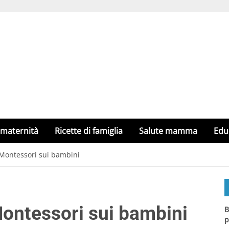
 maternità
Ricette di famiglia
Salute mamma
Edu
a Montessori sui bambini
Montessori sui bambini
B
p