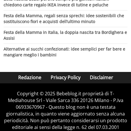
chiedono carte regalo IKEA invece di tutine e peluche
Festa della Mamma, regali senza sprechi: idee sostenibili che
sostituiscono fiori e acquisti dell’ultimo minuto
Festa della Mamma in Italia, la doppia nascita tra Bordighera e
Assisi
Alternative ai succhi confezionati: idee semplici per far bere e
mangiare meglio i bambini
Redazione
Privacy Policy
Disclaimer
Copyright © 2025 Bebeblog.it proprietà di T-
Mediahouse Srl - Viale Sarca 336 20126 Milano - P.Iva
06933670967 - Questo blog non è una testata
giornalistica, in quanto viene aggiornato senza alcuna
periodicità. Non può pertanto considerarsi un prodotto
editoriale ai sensi della legge n. 62 del 07.03.2001