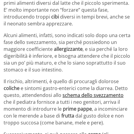
primi alimenti diversi dal latte che il piccolo sperimenta.
E’ molto importante non “forzare” questa fase,
introducendo troppi
cibi
diversi in tempi brevi, anche se
il neonato sembra apprezzare.
Alcuni alimenti, infatti, sono indicati solo dopo una certa
fase dello svezzamento, sia perché possiedono un
maggiore coefficiente
allergizzante
, e sia perché la loro
digeribilità è inferiore, e bisogna attendere che il piccolo
sia un po’ più maturo, e che lo siano soprattutto il suo
stomaco e il suo intestino.
Il rischio, altrimenti, è quello di procuragli dolorose
coliche
e sintomi gastro-enterici come la diarrea. Detto
questo, attendendosi allo
schema dello svezzamento
che il pediatra fornisce a tutti i neo genitori, arriva il
momento di introdurre le
prime pappe
, a incominciare
con le merende a base di
frutta
dal gusto dolce e non
troppo succosa (come banane, mele e pere).