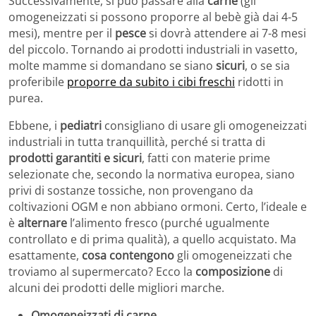
Successivamente, si può passare alla
carne
(gli
omogeneizzati si possono proporre al bebè già dai 4-5
mesi), mentre per il
pesce
si dovrà attendere ai 7-8 mesi
del piccolo. Tornando ai prodotti industriali in vasetto,
molte mamme si domandano se siano
sicuri
, o se sia
proferibile
proporre da subito i cibi freschi
ridotti in
purea.
Ebbene, i
pediatri
consigliano di usare gli omogeneizzati
industriali in tutta tranquillità, perché si tratta di
prodotti garantiti e sicuri
, fatti con materie prime
selezionate che, secondo la normativa europea, siano
privi di sostanze tossiche, non provengano da
coltivazioni OGM e non abbiano ormoni. Certo, l’ideale e
è
alternare
l’alimento fresco (purché ugualmente
controllato e di prima qualità), a quello acquistato. Ma
esattamente,
cosa contengono
gli omogeneizzati che
troviamo al supermercato? Ecco la
composizione
di
alcuni dei prodotti delle migliori marche.
Omogeneizzati di carne