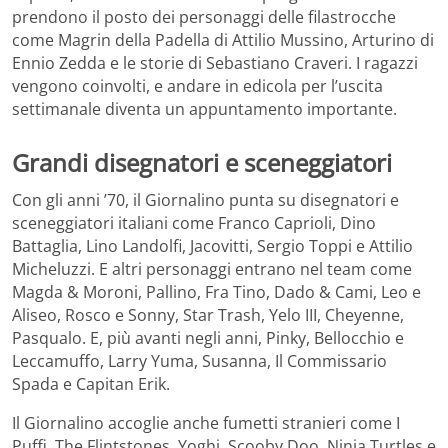
prendono il posto dei personaggi delle filastrocche
come Magrin della Padella di Attilio Mussino, Arturino di
Ennio Zedda e le storie di Sebastiano Craveri. I ragazzi
vengono coinvolti, e andare in edicola per l’uscita
settimanale diventa un appuntamento importante.
Grandi disegnatori e sceneggiatori
Con gli anni ’70, il Giornalino punta su disegnatori e
sceneggiatori italiani come Franco Caprioli, Dino
Battaglia, Lino Landolfi, Jacovitti, Sergio Toppi e Attilio
Micheluzzi. E altri personaggi entrano nel team come
Magda & Moroni, Pallino, Fra Tino, Dado & Cami, Leo e
Aliseo, Rosco e Sonny, Star Trash, Yelo III, Cheyenne,
Pasqualo. E, più avanti negli anni, Pinky, Bellocchio e
Leccamuffo, Larry Yuma, Susanna, Il Commissario
Spada e Capitan Erik.
Il Giornalino accoglie anche fumetti stranieri come I
Puffi, The Flintstones, Yoghi, Scooby Doo, Ninja Turtles e