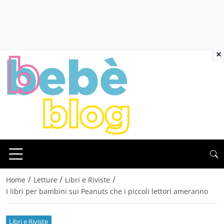
×
/
/
/
Home
Letture
Libri e Riviste
I libri per bambini sui Peanuts che i piccoli lettori ameranno
Libri e Riviste