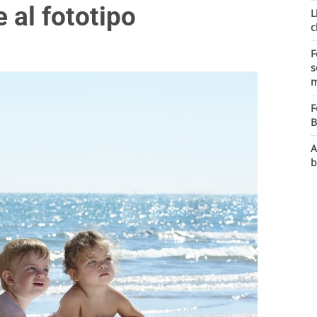
 al fototipo
L
c
F
s
m
F
B
A
b