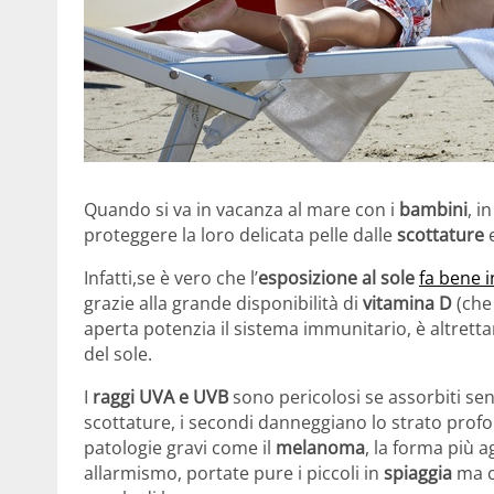
Quando si va in vacanza al mare con i
bambini
, i
proteggere la loro delicata pelle dalle
scottature
Infatti,se è vero che l’
esposizione al sole
fa bene i
grazie alla grande disponibilità di
vitamina D
(che 
aperta potenzia il sistema immunitario, è altretta
del sole.
I
raggi UVA e UVB
sono pericolosi se assorbiti se
scottature, i secondi danneggiano lo strato prof
patologie gravi come il
melanoma
, la forma più 
allarmismo, portate pure i piccoli in
spiaggia
ma c