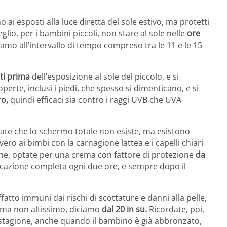
ai esposti alla luce diretta del sole estivo, ma protetti
lio, per i bambini piccoli, non stare al sole nelle
ore
iamo all’intervallo di tempo compreso tra le 11 e le 15
ti prima
dell’esposizione al sole del piccolo, e si
rte, inclusi i piedi, che spesso si dimenticano, e si
ro,
quindi efficaci sia contro i raggi UVB che UVA
rate che lo schermo totale non esiste, ma esistono
vvero ai bimbi con la carnagione lattea e i capelli chiari
iche, optate per una crema con fattore di protezione
da
licazione completa ogni due ore, e sempre dopo il
atto immuni dai rischi di scottature e danni alla pelle,
o ma non altissimo, diciamo
dal 20 in su.
Ricordate, poi,
a stagione, anche quando il bambino è già abbronzato,