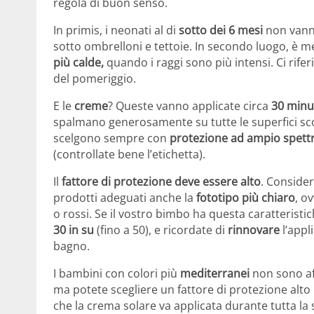
regola di buon senso.
In primis, i neonati al di
sotto dei 6 mesi
non vanno 
sotto ombrelloni e tettoie. In secondo luogo, è meg
più calde,
quando i raggi sono più intensi. Ci rifer
del pomeriggio.
E le
creme
? Queste vanno applicate circa
30 minu
spalmano generosamente su tutte le superfici scope
scelgono sempre con
protezione ad ampio spett
(controllate bene l’etichetta).
Il
fattore di protezione deve essere alto
. Conside
prodotti adeguati anche la
fototipo più chiaro
, o
o rossi. Se il vostro bimbo ha questa caratterist
30 in su
(fino a 50), e ricordate di
rinnovare
l’app
bagno.
I bambini con colori più
mediterranei
non sono aff
ma potete scegliere un fattore di protezione alt
che la crema solare va applicata durante tutta l