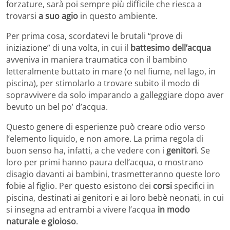
forzature, sarà poi sempre più difficile che riesca a
trovarsi
a suo agio
in questo ambiente.
Per prima cosa, scordatevi le brutali “prove di
iniziazione” di una volta, in cui il
battesimo dell’acqua
avveniva in maniera traumatica con il bambino
letteralmente buttato in mare (o nel fiume, nel lago, in
piscina), per stimolarlo a trovare subito il modo di
sopravvivere da solo imparando a galleggiare dopo aver
bevuto un bel po’ d’acqua.
Questo genere di esperienze può creare odio verso
l’elemento liquido, e non amore. La prima regola di
buon senso ha, infatti, a che vedere con i
genitori
. Se
loro per primi hanno paura dell’acqua, o mostrano
disagio davanti ai bambini, trasmetteranno queste loro
fobie al figlio. Per questo esistono dei
corsi
specifici in
piscina, destinati ai genitori e ai loro bebè neonati, in cui
si insegna ad entrambi a vivere l’acqua
in modo
naturale e gioioso
.