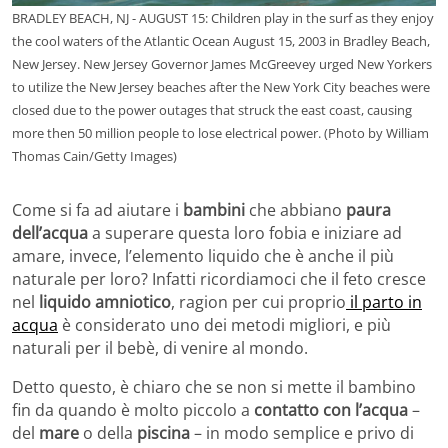
BRADLEY BEACH, NJ - AUGUST 15: Children play in the surf as they enjoy
the cool waters of the Atlantic Ocean August 15, 2003 in Bradley Beach,
New Jersey. New Jersey Governor James McGreevey urged New Yorkers
to utilize the New Jersey beaches after the New York City beaches were
closed due to the power outages that struck the east coast, causing
more then 50 million people to lose electrical power. (Photo by William
Thomas Cain/Getty Images)
Come si fa ad aiutare i
bambini
che abbiano
paura
dell’acqua
a superare questa loro fobia e iniziare ad
amare, invece, l’elemento liquido che è anche il più
naturale per loro? Infatti ricordiamoci che il feto cresce
nel
liquido amniotico
, ragion per cui proprio
il parto in
acqua
è considerato uno dei metodi migliori, e più
naturali per il bebè, di venire al mondo.
Detto questo, è chiaro che se non si mette il bambino
fin da quando è molto piccolo a
contatto con l’acqua
–
del
mare
o della
piscina
– in modo semplice e privo di