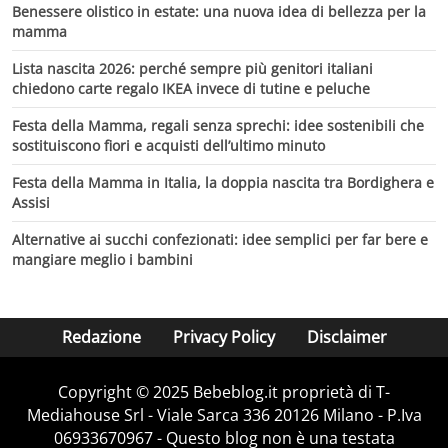
Benessere olistico in estate: una nuova idea di bellezza per la
mamma
Lista nascita 2026: perché sempre più genitori italiani
chiedono carte regalo IKEA invece di tutine e peluche
Festa della Mamma, regali senza sprechi: idee sostenibili che
sostituiscono fiori e acquisti dell’ultimo minuto
Festa della Mamma in Italia, la doppia nascita tra Bordighera e
Assisi
Alternative ai succhi confezionati: idee semplici per far bere e
mangiare meglio i bambini
Redazione
Privacy Policy
Disclaimer
Copyright © 2025 Bebeblog.it proprietà di T-
Mediahouse Srl - Viale Sarca 336 20126 Milano - P.Iva
06933670967 - Questo blog non è una testata