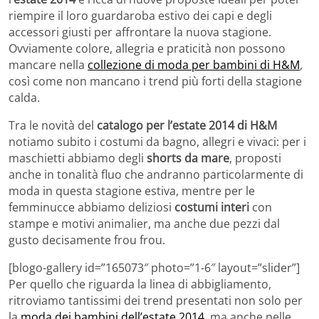
riempire il loro guardaroba estivo dei capi e degli
accessori giusti per affrontare la nuova stagione.
Ovviamente colore, allegria e praticità non possono
mancare nella
collezione di moda per bambini di H&M
,
così come non mancano i trend più forti della stagione
calda.
Tra le novità del
catalogo per l’estate 2014 di H&M
notiamo subito i costumi da bagno, allegri e vivaci: per i
maschietti abbiamo degli
shorts da mare
, proposti
anche in tonalità fluo che andranno particolarmente di
moda in questa stagione estiva, mentre per le
femminucce abbiamo deliziosi
costumi interi
con
stampe e motivi animalier, ma anche due pezzi dal
gusto decisamente frou frou.
[blogo-gallery id=”165073″ photo=”1-6″ layout=”slider”]
Per quello che riguarda la linea di abbigliamento,
ritroviamo tantissimi dei trend presentati non solo per
la
moda dei bambini dell’estate 2014
, ma anche nelle