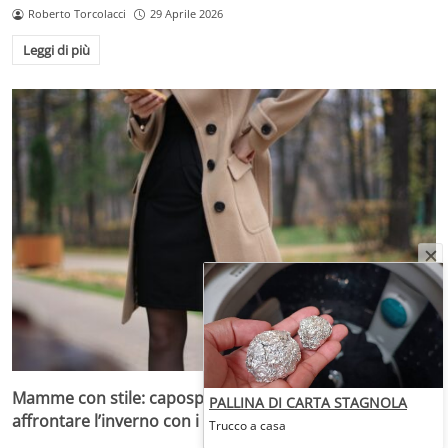
Roberto Torcolacci
29 Aprile 2026
Leggi di più
Mamme con stile: capospalla comodi e avvolgenti per
PALLINA DI CARTA STAGNOLA
affrontare l’inverno con i bambini
Trucco a casa