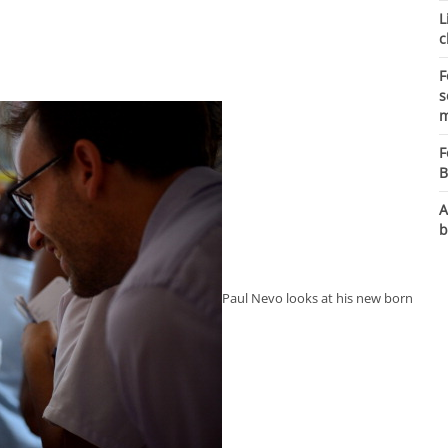
L
c
F
s
m
F
B
A
b
Paul Nevo looks at his new born