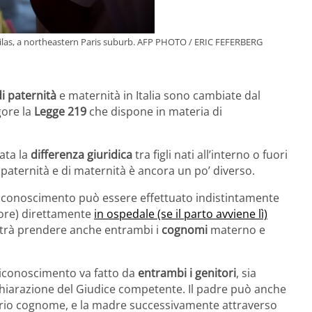
s Lilas, a northeastern Paris suburb. AFP PHOTO / ERIC FEFERBERG
i paternità
e maternità in Italia sono cambiate dal
gore la
Legge 219
che dispone in materia di
ata la
differenza giuridica
tra figli nati all’interno o fuori
i paternità e di maternità è ancora un po’ diverso.
l riconoscimento può essere effettuato indistintamente
tore) direttamente
in ospedale (se il parto avviene lì)
trà prendere anche entrambi i
cognomi
materno e
l riconoscimento va fatto da
entrambi i genitori
, sia
chiarazione del Giudice competente. Il padre può anche
proprio cognome, e la madre successivamente attraverso