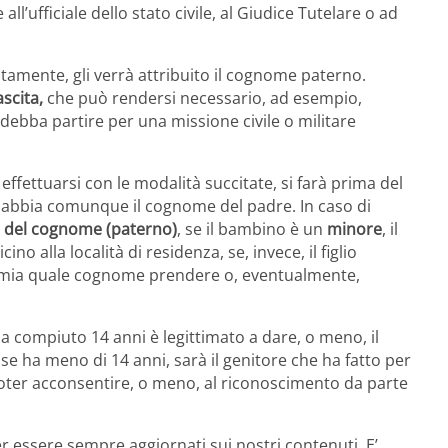
 all’ufficiale dello stato civile, al Giudice Tutelare o ad
amente, gli verrà attribuito il cognome paterno.
scita,
che può rendersi necessario, ad esempio,
 debba partire per una missione civile o militare
effettuarsi con le modalità succitate, si farà prima del
 abbia comunque il cognome del padre. In caso di
e del cognome (paterno)
, se il bambino è un
minore
, il
no alla località di residenza, se, invece, il figlio
omia quale cognome prendere o, eventualmente,
ha compiuto 14 anni è legittimato a dare, o meno, il
se ha meno di 14 anni, sarà il genitore che ha fatto per
poter acconsentire, o meno, al riconoscimento da parte
r essere sempre aggiornati sui nostri contenuti. E’