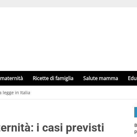
 maternità
Ricette di famiglia
Salute mamma
Edu
 legge in Italia
rnità: i casi previsti
B
p