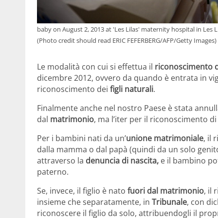
baby on August 2, 2013 at 'Les Lilas' maternity hospital in Le
(Photo credit should read ERIC FEFERBERG/AFP/Getty Images)
Le modalità con cui si effettua il
riconoscimento d
dicembre 2012, ovvero da quando è entrata in vi
riconoscimento dei
figli naturali
.
Finalmente anche nel nostro Paese è stata annull
dal
matrimonio
, ma l’iter per il riconoscimento d
Per i bambini nati da un’
unione matrimoniale
, i
dalla mamma o dal papà (quindi da un solo geni
attraverso la
denuncia di nascita,
e il bambino po
paterno.
Se, invece, il figlio è nato
fuori dal matrimonio
, i
insieme che separatamente, in
Tribunale
, con di
riconoscere il figlio da solo, attribuendogli il 