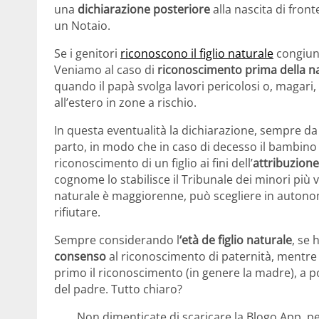
una
dichiarazione posteriore
alla nascita di fronte
un Notaio.
Se i genitori
riconoscono il figlio naturale
congiunt
Veniamo al caso di
riconoscimento prima della na
quando il papà svolga lavori pericolosi o, magari,
all’estero in zone a rischio.
In questa eventualità la dichiarazione, sempre da 
parto, in modo che in caso di decesso il bambino
riconoscimento di un figlio ai fini dell’
attribuzion
cognome lo stabilisce il Tribunale dei minori più vici
naturale è maggiorenne, può scegliere in auton
rifiutare.
Sempre considerando l
‘età de figlio naturale
, se 
consenso
al riconoscimento di paternità, mentre 
primo il riconoscimento (in genere la madre), a 
del padre. Tutto chiaro?
Non dimenticate di scaricare la Blogo App, pe