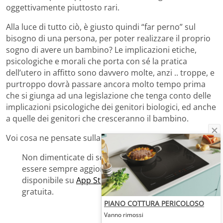
oggettivamente piuttosto rari.
Alla luce di tutto ciò, è giusto quindi “far perno” sul
bisogno di una persona, per poter realizzare il proprio
sogno di avere un bambino? Le implicazioni etiche,
psicologiche e morali che porta con sé la pratica
dell’utero in affitto sono davvero molte, anzi .. troppe, e
purtroppo dovrà passare ancora molto tempo prima
che si giunga ad una legislazione che tenga conto delle
implicazioni psicologiche dei genitori biologici, ed anche
a quelle dei genitori che cresceranno il bambino.
Voi cosa ne pensate sulla questione?
Non dimenticate di scaricare la Blogo App, per
essere sempre aggiornati sui nostri contenuti. E’
disponibile su
App Store
e su
Google Play
ed è
gratuita.
PIANO COTTURA PERICOLOSO
Vanno rimossi