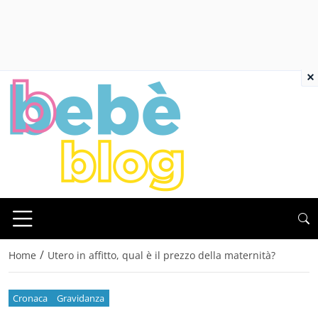
×
/
Home
Utero in affitto, qual è il prezzo della maternità?
Cronaca
Gravidanza