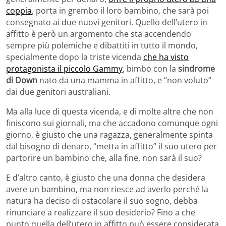
coppia
, porta in grembo il loro bambino, che sarà poi
consegnato ai due nuovi genitori. Quello dell’utero in
affitto è però un argomento che sta accendendo
sempre più polemiche e dibattiti in tutto il mondo,
specialmente dopo la triste vicenda
che ha visto
protagonista il piccolo Gammy
, bimbo con la
sindrome
di Down
nato da una mamma in affitto, e “non voluto”
dai due genitori australiani.
Ma alla luce di questa vicenda, e di molte altre che non
finiscono sui giornali, ma che accadono comunque ogni
giorno, è giusto che una ragazza, generalmente spinta
dal bisogno di denaro, “metta in affitto” il suo utero per
partorire un bambino che, alla fine, non sarà il suo?
E d’altro canto, è giusto che una donna che desidera
avere un bambino, ma non riesce ad averlo perché la
natura ha deciso di ostacolare il suo sogno, debba
rinunciare a realizzare il suo desiderio? Fino a che
punto quella dell’utero in affitto può essere considerata