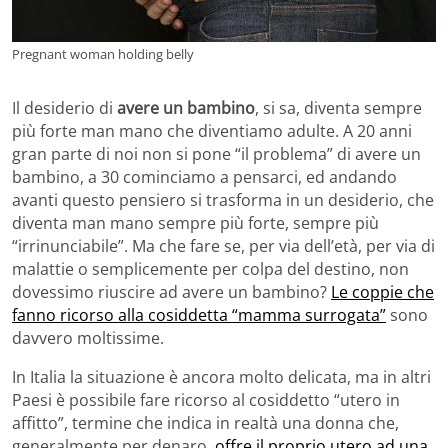
Pregnant woman holding belly
Il desiderio di
avere un bambino
, si sa, diventa sempre
più forte man mano che diventiamo adulte. A 20 anni
gran parte di noi non si pone “il problema” di avere un
bambino, a 30 cominciamo a pensarci, ed andando
avanti questo pensiero si trasforma in un desiderio, che
diventa man mano sempre più forte, sempre più
“irrinunciabile”. Ma che fare se, per via dell’età, per via di
malattie o semplicemente per colpa del destino, non
dovessimo riuscire ad avere un bambino?
Le coppie che
fanno ricorso alla cosiddetta “mamma surrogata”
sono
davvero moltissime.
In Italia la situazione è ancora molto delicata, ma in altri
Paesi è possibile fare ricorso al cosiddetto “utero in
affitto”, termine che indica in realtà una donna che,
generalmente per denaro,
offre il proprio utero ad una