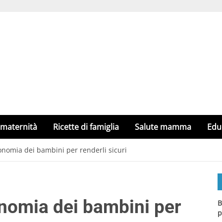
 maternità
Ricette di famiglia
Salute mamma
Edu
onomia dei bambini per renderli sicuri
nomia dei bambini per
B
p