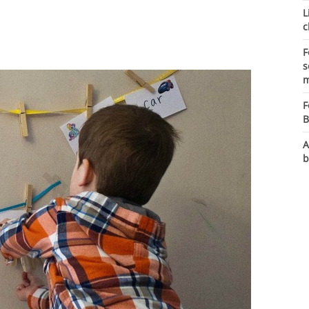
L
c
F
s
m
F
B
A
b