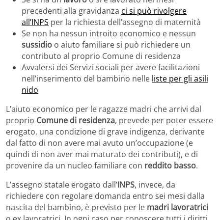
precedenti alla gravidanza
ci si può rivolgere
all’INPS
per la richiesta dell’assegno di maternità
Se non ha nessun introito economico e nessun
sussidio
o aiuto familiare si può richiedere un
contributo al proprio Comune di residenza
Avvalersi dei Servizi sociali per avere facilitazioni
nell’inserimento del bambino nelle
liste per gli asili
nido
L’aiuto economico per le ragazze madri che arrivi dal
proprio
Comune di residenza
, prevede per poter essere
erogato, una condizione di grave indigenza, derivante
dal fatto di non avere mai avuto un’occupazione (e
quindi di non aver mai maturato dei contributi), e di
provenire da un nucleo familiare con
reddito basso
.
L’assegno statale erogato dall’
INPS
, invece, da
richiedere con regolare domanda entro sei mesi dalla
nascita del bambino, è previsto per le
madri lavoratrici
o ex lavoratrici. In ogni caso per conoscere tutti i diritti